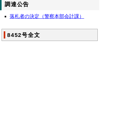
調達公告
落札者の決定（警察本部会計課）
8452号全文
鳥取県公報第8452号の全文
はこちらからご
覧いただけます。＞＞＞
（166KB）
▲ページ上部に戻る
と
個人情報保護
|
リンクについて
|
著作権に
り
ついて
|
アクセシビリティ
ネ
鳥取県総務部政策法務課
ッ
住所 〒680-8570
ト
鳥取県鳥取市東町1丁目220
電話
0857-26-7027