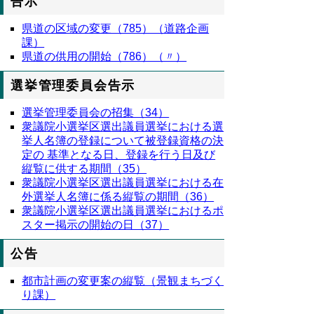
告示
県道の区域の変更（785）（道路企画
課）
県道の供用の開始（786）（〃）
選挙管理委員会告示
選挙管理委員会の招集（34）
衆議院小選挙区選出議員選挙における選
挙人名簿の登録について被登録資格の決
定の 基準となる日、登録を行う日及び
縦覧に供する期間（35）
衆議院小選挙区選出議員選挙における在
外選挙人名簿に係る縦覧の期間（36）
衆議院小選挙区選出議員選挙におけるポ
スター掲示の開始の日（37）
公告
都市計画の変更案の縦覧（景観まちづく
り課）