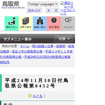
こ
の
ペ
読み上げ
大
元
ー
ジ
を
翻
訳
県外の方へ
分野で探す
組織で探す
防災 緊急
メニュー
す
る
現在の位置：
ホーム
県の組織と仕事
総務部
政策
法務課
直近２年の鳥取県公報
平成２４年１１月発
行分鳥取県公報
平成24年11月30日付鳥取県公報第
8452号
平成24年11月30日付鳥
取県公報第8452号
もどる
｜