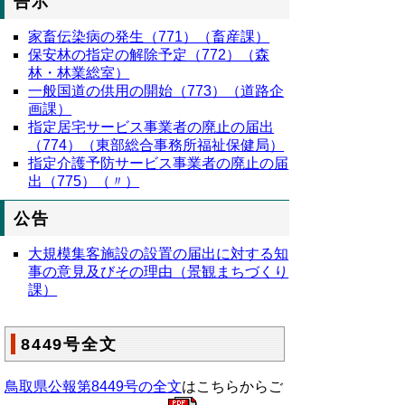
告示
家畜伝染病の発生（771）（畜産課）
保安林の指定の解除予定（772）（森
林・林業総室）
一般国道の供用の開始（773）（道路企
画課）
指定居宅サービス事業者の廃止の届出
（774）（東部総合事務所福祉保健局）
指定介護予防サービス事業者の廃止の届
出（775）（〃）
公告
大規模集客施設の設置の届出に対する知
事の意見及びその理由（景観まちづくり
課）
8449号全文
鳥取県公報第8449号の全文
はこちらからご