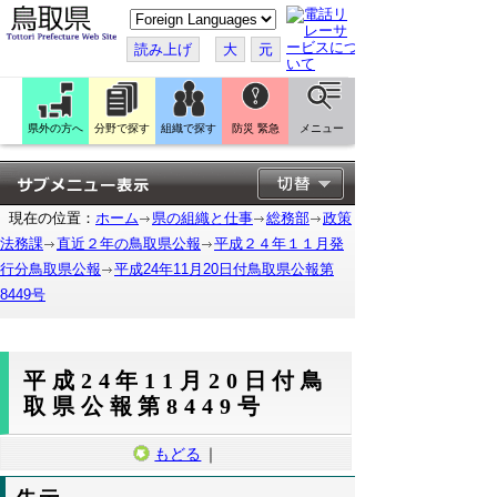
こ
の
ペ
読み上げ
大
元
ー
ジ
を
翻
訳
県外の方へ
分野で探す
組織で探す
防災 緊急
メニュー
す
る
現在の位置：
ホーム
県の組織と仕事
総務部
政策
法務課
直近２年の鳥取県公報
平成２４年１１月発
行分鳥取県公報
平成24年11月20日付鳥取県公報第
8449号
平成24年11月20日付鳥
取県公報第8449号
もどる
｜