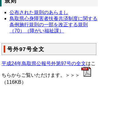
規則
公布された規則のあらまし
鳥取県心身障害者扶養共済制度に関する
条例施行規則の一部を改正する規則
（70）（障がい福祉課）
号外97号全文
平成24年鳥取県公報号外第97号の全文
はこ
ちらからご覧いただけます。＞＞＞
（116KB）
▲ページ上部に戻る
と
個人情報保護
|
リンクについて
|
著作権に
り
ついて
|
アクセシビリティ
ネ