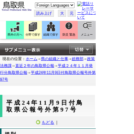
こ
の
ペ
読み上げ
大
元
ー
ジ
を
翻
訳
県外の方へ
分野で探す
組織で探す
防災 緊急
メニュー
す
る
現在の位置：
ホーム
県の組織と仕事
総務部
政策
法務課
直近２年の鳥取県公報
平成２４年１１月発
行分鳥取県公報
平成24年11月9日付鳥取県公報号外第
97号
平成24年11月9日付鳥
取県公報号外第97号
もどる
｜