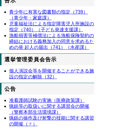
告示
青少年に有害な図書類の指定（739）
（青少年・家庭課）
児童福祉法による指定障害児入所施設の
指定（740）（子ども発達支援課）
漁船損害等補償法による漁船保険契約の
締結における義務加入の同意を求めるた
めの発 起人の届出（741）（水産課）
選挙管理委員会告示
個人演説会等を開催することができる施
設の指定の解除（32）
公告
准看護師試験の実施（医療政策課）
猟銃等の取扱いに関する講習会の開催
（警察本部生活環境課）
猟銃の操作及び射撃の技能に関する講習
の開催（〃）