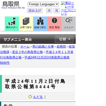
こ
の
ペ
読み上げ
大
元
ー
ジ
を
翻
訳
県外の方へ
分野で探す
組織で探す
防災 緊急
メニュー
す
る
現在の位置：
ホーム
県の組織と仕事
総務部
政策
法務課
直近２年の鳥取県公報
平成２４年１１月発
行分鳥取県公報
平成24年11月2日付鳥取県公報第
8444号
平成24年11月2日付鳥
取県公報第8444号
もどる
｜