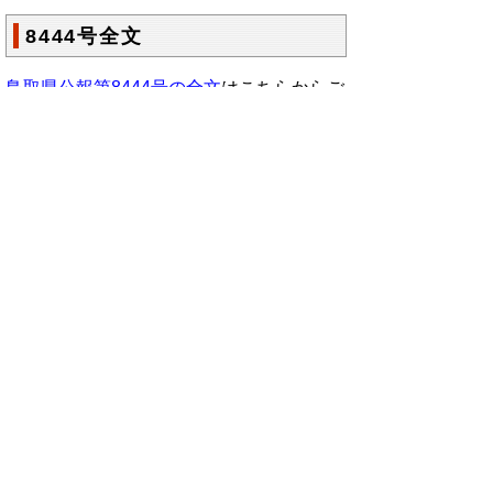
8444号全文
鳥取県公報第8444号の全文
はこちらからご
覧いただけます。＞＞＞
（280KB）
▲ページ上部に戻る
と
個人情報保護
|
リンクについて
|
著作権に
り
ついて
|
アクセシビリティ
ネ
鳥取県総務部政策法務課
ッ
住所 〒680-8570
ト
鳥取県鳥取市東町1丁目220
電話
0857-26-7027
へ
ファクシミリ 0857-26- 8106
の
E-mail
seisakuhoumu@pref.tottori.lg.jp
Copyright(C) 2006～ 鳥取県(Tottori Prefectural
Government) All Rights Reserved. 法人番号