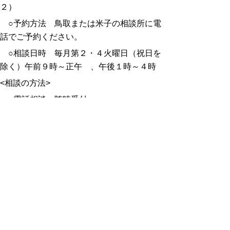
２）
○予約方法 鳥取または米子の相談所に電
話でご予約ください。
○相談日時 毎月第２・４火曜日（祝日を
除く）午前９時～正午 、午後１時～４時
<相談の方法>
○電話相談 随時受付
○面接相談 事前に電話で各相談所にご連
絡の上、ご来所ください。倉吉での面接相談
は、
鳥取または米子の相談所に電話で
予約してください。
○交通事故に関する参考資料をお持ちの場
合は、相談の際、ご持参ください。