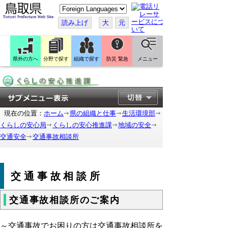
こ
の
ペ
読み上げ
大
元
ー
ジ
を
翻
訳
県外の方へ
分野で探す
組織で探す
防災 緊急
メニュー
す
る
現在の位置：
ホーム
県の組織と仕事
生活環境部
くらしの安心局
くらしの安心推進課
地域の安全
交通安全
交通事故相談所
交通事故相談所
交通事故相談所のご案内
～交通事故でお困りの方は交通事故相談所を