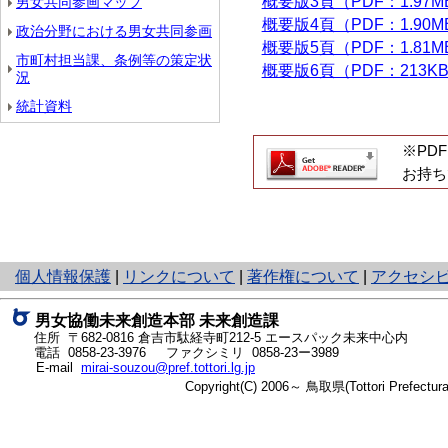
概要版3頁（PDF：1.97M
男女共同参画マップ
概要版4頁（PDF：1.90M
政治分野における男女共同参画
概要版5頁（PDF：1.81M
市町村担当課、条例等の策定状
概要版6頁（PDF：213K
況
統計資料
※PDF
お持ち
と
個人情報保護
|
リンクについて
|
著作権について
|
アクセシ
り
ネ
男女協働未来創造本部 未来創造課
ッ
住所
〒682-0816 倉吉市駄経寺町212-5 エースパック未来中心内
ト
電話 0858-23-3976
ファクシミリ 0858-23ー3989
E-mail
mirai-souzou@pref.tottori.lg.jp
へ
Copyright(C) 2006～ 鳥取県(Tottori Prefectu
の