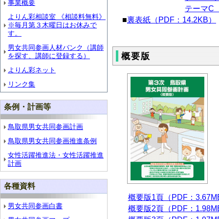
事業概要
テーマC（
よりん彩相談室 《相談料無料》
■
裏表紙（PDF：14.2KB）
※毎月第３木曜日はお休みで
す。
男女共同参画人材バンク（講師
概要版
を探す、講師に登録する）
よりん彩ネット
リンク集
条例・計画等
鳥取県男女共同参画計画
鳥取県男女共同参画推進条例
女性活躍推進法・女性活躍推進
計画
各種資料
概要版1頁（PDF：3.67M
男女共同参画白書
概要版2頁（PDF：1.98M