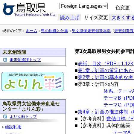
こ
色変更
の
ペ
ー
読み上げ
サイズ変更
大
きくす
ジ
を
翻
現在の位置：
ホーム
県の組織と仕事
男女協働未来創造本部
未来創造課
訳
す
る
第3次鳥取県男女共同参画
未来創造課
未来創造課トップ
■
表紙、目次（PDF：1.12
■
第1章：計画の策定にあたっ
■
第2章：計画の基本的な考え
■第3章：計画の内容
体系、テーマA
テーマB（PDF
鳥取県男女協働未来創造セ
テーマC（PDF
ンター「よりん彩」
■
第4章：計画の推進体制（P
よりん彩トップ
■【参考資料】
数値目標（PD
■【参考資料】具体的施策
施設利用
テーマA、