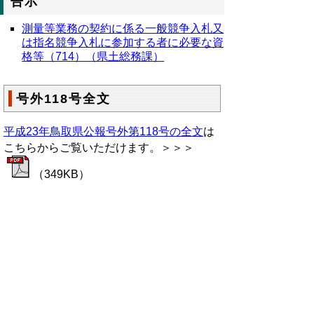
告示
測量等業務の契約に係る一般競争入札又
は指名競争入札に参加する者に必要な資
格等（714）（県土総務課）
号外118号全文
平成23年鳥取県公報号外第118号の全文
は
こちらからご覧いただけます。＞＞＞
（349KB）
▲ページ上部に戻る
と
個人情報保護
|
リンクについて
|
著作権に
り
ついて
|
アクセシビリティ
ネ
鳥取県総務部政策法務課
ッ