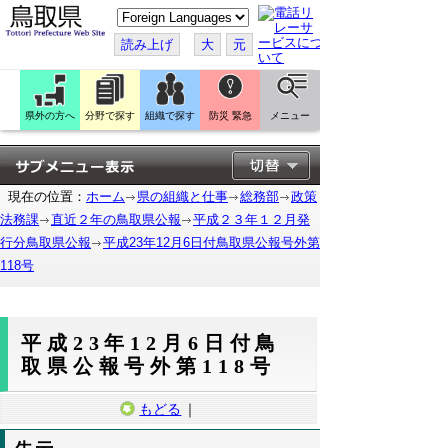
こ
の
ペ
読み上げ
大
元
ー
ジ
を
翻
訳
県外の方へ
分野で探す
組織で探す
防災 緊急
メニュー
す
る
現在の位置：
ホーム
県の組織と仕事
総務部
政策
法務課
直近２年の鳥取県公報
平成２３年１２月発
行分鳥取県公報
平成23年12月6日付鳥取県公報号外第
118号
平成23年12月6日付鳥
取県公報号外第118号
もどる
｜