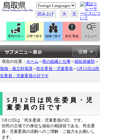
こ
の
ペ
読み上げ
大
元
ー
ジ
を
翻
訳
県外の方へ
分野で探す
組織で探す
防災 緊急
メニュー
す
る
現在の位置：
ホーム
県の組織と仕事
福祉保健部
孤独・孤立対策課
民生委員・児童委員
5月12日は民
生委員・児童委員の日です
5月12日は民生委員・児
童委員の日です
5月12日は「民生委員・児童委員の日」です。
住民の立場での身近な福祉の相談役である、民生委
員・児童委員の活動へのご理解・ご協力をお願いし
ます。