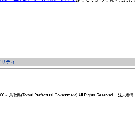
ビリティ
2006～ 鳥取県(Tottori Prefectural Government) All Rights Reserved. 法人番号