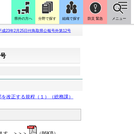
県外の方へ
分野で探す
組織で探す
防災 緊急
メニュー
平成23年2月25日付鳥取県公報号外第12号
2号
部を改正する規程（１）（総務課）
ます。＞＞＞
（86KB）