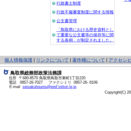
行政書士制度
行政不服審査制度に関する情報
公文書管理
「鳥取県における歴史資料とし
て重要な公文書等の保存等に関
する条例」が制定されました。
と
個人情報保護
|
リンクについて
|
著作権について
|
アクセシ
り
ネ
鳥取県総務部政策法務課
ッ
住所 〒680-8570
鳥取県鳥取市東町1丁目220
ト
電話
0857-26-7027
ファクシミリ 0857-26- 8106
E-mail
seisakuhoumu@pref.tottori.lg.jp
へ
Copyright(C) 
の