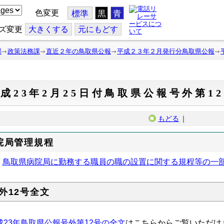
色変更
標準
黒
青
ズ変更
大
きくする
元
にもどす
部
政策法務課
直近２年の鳥取県公報
平成２３年２月発行分鳥取県公報
成23年2月25日付鳥取県公報号外第1
もどる
｜
院局管理規程
鳥取県病院局に勤務する職員の職の設置に関する規程等の一
外12号全文
成23年鳥取県公報号外第12号の全文
はこちらからご覧いただけ