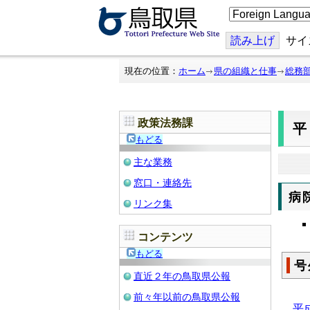
こ
の
ペ
ー
読み上げ
サイ
ジ
を
翻
現在の位置：
ホーム
県の組織と仕事
総務
訳
す
る
政策法務課
平
もどる
主な業務
窓口・連絡先
病
リンク集
コンテンツ
もどる
号
直近２年の鳥取県公報
前々年以前の鳥取県公報
平