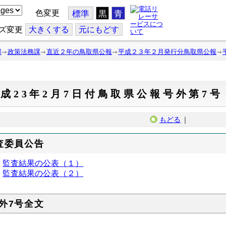
色変更
標準
黒
青
ズ変更
大
きくする
元
にもどす
部
政策法務課
直近２年の鳥取県公報
平成２３年２月発行分鳥取県公報
成23年2月7日付鳥取県公報号外第7号
もどる
｜
査委員公告
監査結果の公表（１）
監査結果の公表（２）
外7号全文