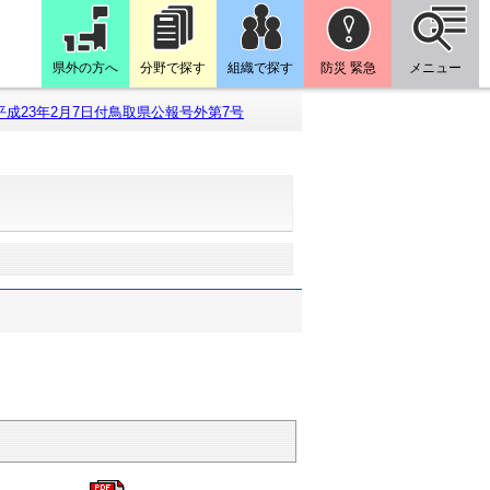
県外の方へ
分野で探す
組織で探す
防災 緊急
メニュー
平成23年2月7日付鳥取県公報号外第7号