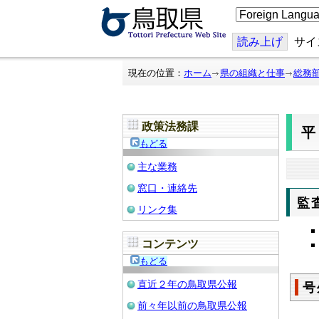
こ
の
ペ
ー
読み上げ
サイ
ジ
を
翻
現在の位置：
ホーム
県の組織と仕事
総務
訳
す
る
政策法務課
平
もどる
主な業務
窓口・連絡先
監
リンク集
コンテンツ
もどる
直近２年の鳥取県公報
号
前々年以前の鳥取県公報