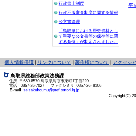
行政書士制度
平
行政不服審査制度に関する情報
公文書管理
「鳥取県における歴史資料とし
て重要な公文書等の保存等に関
する条例」が制定されました。
と
個人情報保護
|
リンクについて
|
著作権について
|
アクセシ
り
ネ
鳥取県総務部政策法務課
ッ
住所 〒680-8570
鳥取県鳥取市東町1丁目220
ト
電話
0857-26-7027
ファクシミリ 0857-26- 8106
E-mail
seisakuhoumu@pref.tottori.lg.jp
へ
Copyright(C) 
の