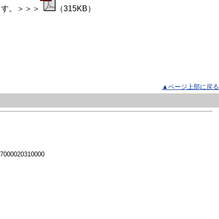
ます。＞＞＞
（315KB）
▲ページ上部に戻る
 7000020310000