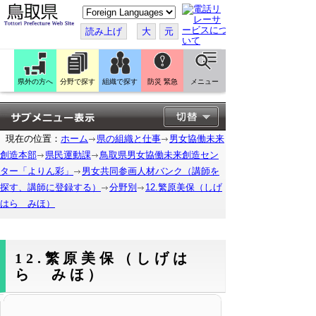
こ
の
ペ
読み上げ
大
元
ー
ジ
を
翻
訳
県外の方へ
分野で探す
組織で探す
防災 緊急
メニュー
す
る
現在の位置：
ホーム
県の組織と仕事
男女協働未来
創造本部
県民運動課
鳥取県男女協働未来創造セン
ター「よりん彩」
男女共同参画人材バンク（講師を
探す、講師に登録する）
分野別
12.繁原美保（しげ
はら みほ）
12.繁原美保（しげは
ら みほ）