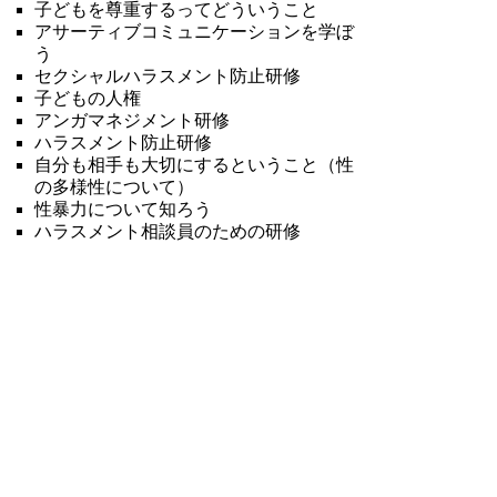
子どもを尊重するってどういうこと
アサーティブコミュニケーションを学ぼ
う
セクシャルハラスメント防止研修
子どもの人権
アンガマネジメント研修
ハラスメント防止研修
自分も相手も大切にするということ（性
の多様性について）
性暴力について知ろう
ハラスメント相談員のための研修
審議会等委員歴
▲ページ上部に戻る
と
個人情報保護
|
リンクについて
|
著作権に
り
ついて
|
アクセシビリティ