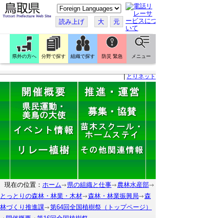
こ
の
ペ
読み上げ
大
元
ー
ジ
を
翻
訳
県外の方へ
分野で探す
組織で探す
防災 緊急
メニュー
す
る
|
とりネット
現在の位置：
ホーム
県の組織と仕事
農林水産部
とっとりの森林・林業・木材
森林・林業振興局
森
林づくり推進課
第64回全国植樹祭（トップページ）