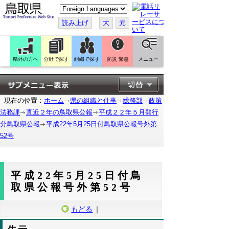
こ
の
ペ
読み上げ
大
元
ー
ジ
を
翻
訳
県外の方へ
分野で探す
組織で探す
防災 緊急
メニュー
す
る
現在の位置：
ホーム
県の組織と仕事
総務部
政策
法務課
直近２年の鳥取県公報
平成２２年５月発行
分鳥取県公報
平成22年5月25日付鳥取県公報号外第
52号
平成22年5月25日付鳥
取県公報号外第52号
もどる
｜