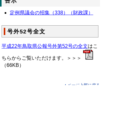
告示
定例県議会の招集（338）（財政課）
号外52号全文
平成22年鳥取県公報号外第52号の全文
はこ
ちらからご覧いただけます。＞＞＞
（66KB）
▲ページ上部に戻る
と
個人情報保護
|
リンクについて
|
著作権に
り
ついて
|
アクセシビリティ
ネ
鳥取県総務部政策法務課
ッ
住所 〒680-8570
ト
鳥取県鳥取市東町1丁目220