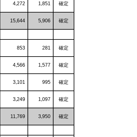
4,272
1,851
確定
15,644
5,906
確定
853
281
確定
4,566
1,577
確定
3,101
995
確定
3,249
1,097
確定
11,769
3,950
確定