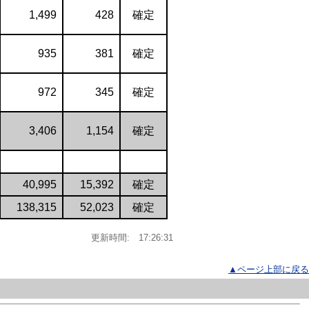
1,499
428
確定
935
381
確定
972
345
確定
3,406
1,154
確定
40,995
15,392
確定
138,315
52,023
確定
更新時間: 17:26:31
▲ページ上部に戻る