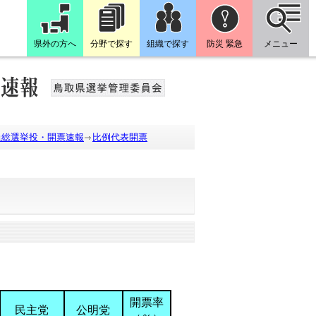
県外の方へ
分野で探す
組織で探す
防災 緊急
メニュー
員総選挙投・開票速報
比例代表開票
開票率
民主党
公明党