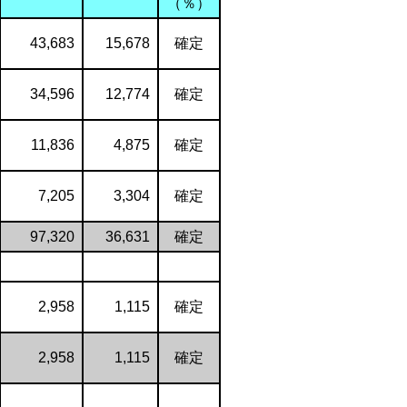
（％）
43,683
15,678
確定
34,596
12,774
確定
11,836
4,875
確定
7,205
3,304
確定
97,320
36,631
確定
2,958
1,115
確定
2,958
1,115
確定