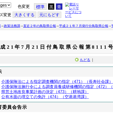
色変更
標準
黒
青
ズ変更
大
きくする
元
にもどす
部
政策法務課
直近２年の鳥取県公報
平成２１年７月発行分鳥取県公報
成21年7月21日付鳥取県公報第8111
もどる
｜
示
介護保険法による指定調査機関の指定（471）（長寿社会課
介護保険法施行令による調査員養成研修機関の指定（472）
県営土地改良事業計画の決定（473）（耕地課）
公有水面の埋立ての免許（474）（空港港湾課）
育委員会告示