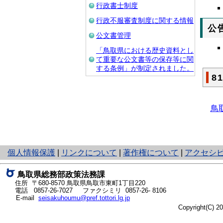
行政書士制度
行政不服審査制度に関する情報
公
公文書管理
「鳥取県における歴史資料とし
て重要な公文書等の保存等に関
する条例」が制定されました。
8
鳥
と
個人情報保護
|
リンクについて
|
著作権について
|
アクセシ
り
ネ
鳥取県総務部政策法務課
ッ
住所 〒680-8570
鳥取県鳥取市東町1丁目220
ト
電話
0857-26-7027
ファクシミリ 0857-26- 8106
E-mail
seisakuhoumu@pref.tottori.lg.jp
へ
Copyright(C) 
の