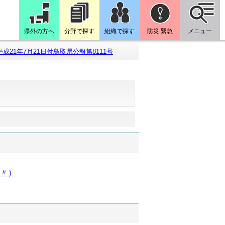
県外の方へ
分野で探す
組織で探す
防災 緊急
メニュー
平成21年7月21日付鳥取県公報第8111号
号
）
（〃）