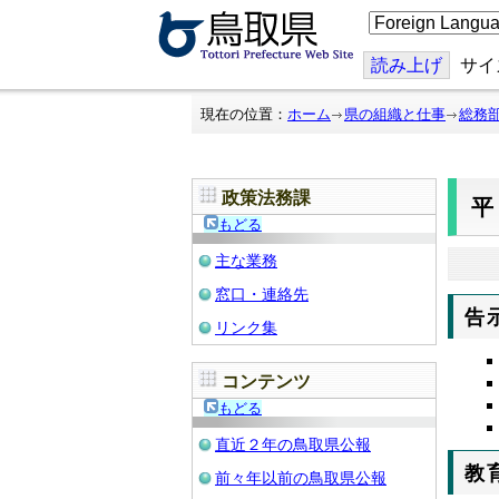
こ
の
ペ
ー
読み上げ
サイ
ジ
を
翻
現在の位置：
ホーム
県の組織と仕事
総務
訳
す
る
政策法務課
平
もどる
主な業務
窓口・連絡先
告
リンク集
コンテンツ
もどる
直近２年の鳥取県公報
教
前々年以前の鳥取県公報