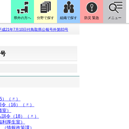
県外の方へ
分野で探す
組織で探す
防災 緊急
メニュー
平成21年7月10日付鳥取県公報号外第83号
3号
5）（〃）
令（16）（〃）
価室）
訓令（18）（〃）
福利厚生室）
）（情報政策課）