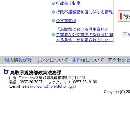
行政書士制度
行政不服審査制度に関する情報
号
公文書管理
「鳥取県における歴史資料とし
平
て重要な公文書等の保存等に関
する条例」が制定されました。
と
個人情報保護
|
リンクについて
|
著作権について
|
アクセシ
り
ネ
鳥取県総務部政策法務課
ッ
住所 〒680-8570
鳥取県鳥取市東町1丁目220
ト
電話
0857-26-7027
ファクシミリ 0857-26- 8106
E-mail
seisakuhoumu@pref.tottori.lg.jp
へ
Copyright(C) 
の