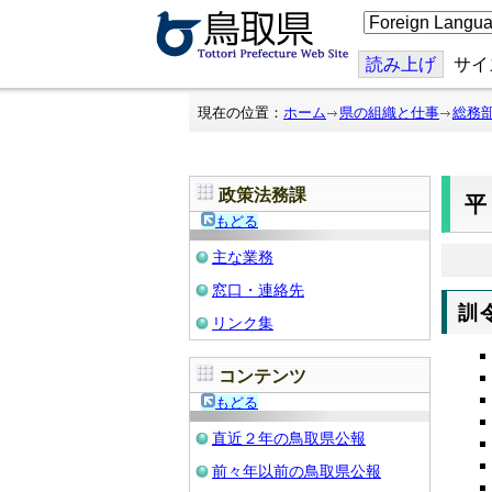
こ
の
ペ
ー
読み上げ
サイ
ジ
を
翻
現在の位置：
ホーム
県の組織と仕事
総務
訳
す
る
政策法務課
平
もどる
主な業務
窓口・連絡先
訓
リンク集
コンテンツ
もどる
直近２年の鳥取県公報
前々年以前の鳥取県公報