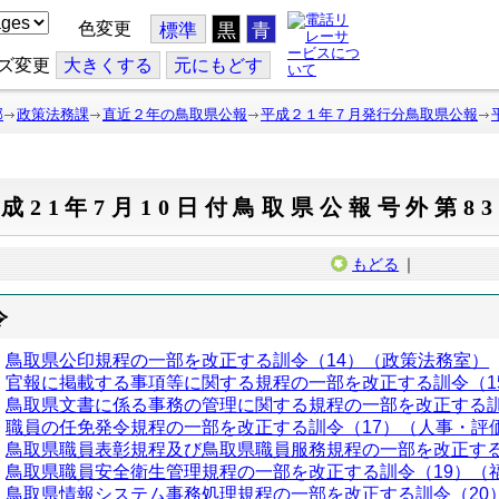
色変更
標準
黒
青
ズ変更
大
きくする
元
にもどす
部
政策法務課
直近２年の鳥取県公報
平成２１年７月発行分鳥取県公報
成21年7月10日付鳥取県公報号外第8
もどる
｜
令
鳥取県公印規程の一部を改正する訓令（14）（政策法務室）
官報に掲載する事項等に関する規程の一部を改正する訓令（1
鳥取県文書に係る事務の管理に関する規程の一部を改正する訓
職員の任免発令規程の一部を改正する訓令（17）（人事・評
鳥取県職員表彰規程及び鳥取県職員服務規程の一部を改正する
鳥取県職員安全衛生管理規程の一部を改正する訓令（19）（
鳥取県情報システム事務処理規程の一部を改正する訓令（20