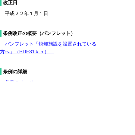
改正日
平成２２年１月１日
条例改正の概要（パンフレット）
パンフレット「焼却施設を設置されている
方へ」（PDF31ｋｂ）
条例の詳細
条例のページ
※PDFをご覧頂くにはア
ドビリーダーが必要です。
お持ちでないかたは
こちらからダウンロー
ド
してください。
問合せ先