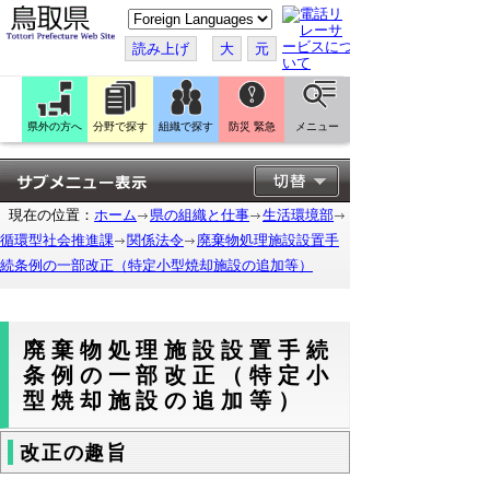
こ
の
ペ
読み上げ
大
元
ー
ジ
を
翻
訳
県外の方へ
分野で探す
組織で探す
防災 緊急
メニュー
す
る
現在の位置：
ホーム
県の組織と仕事
生活環境部
循環型社会推進課
関係法令
廃棄物処理施設設置手
続条例の一部改正（特定小型焼却施設の追加等）
廃棄物処理施設設置手続
条例の一部改正（特定小
型焼却施設の追加等）
改正の趣旨