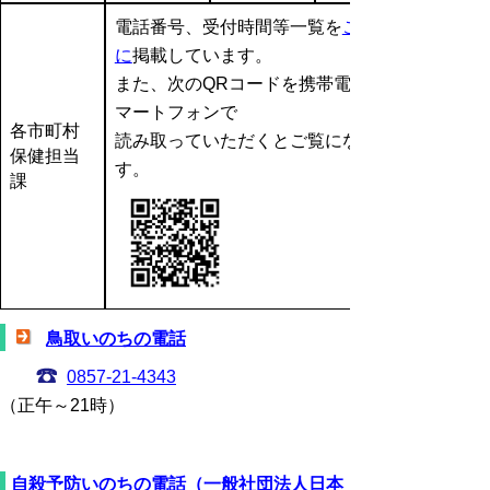
電話番号、受付時間等一覧を
こちら
に
掲載しています。
また、次のQRコードを携帯電話、ス
マートフォンで
各市町村
読み取っていただくとご覧になれま
保健担当
す。
課
鳥取いのちの電話
0857-21-4343
（正午～21時）
自殺予防いのちの電話（一般社団法人日本