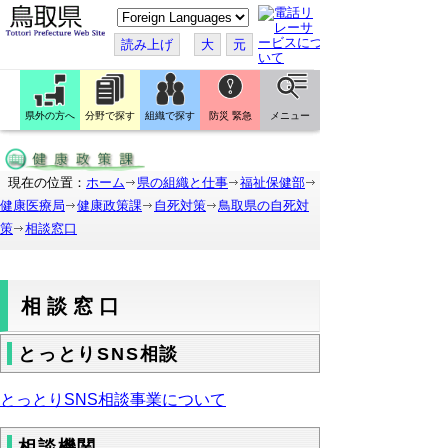
こ
の
ペ
読み上げ
大
元
ー
ジ
を
翻
訳
県外の方へ
分野で探す
組織で探す
防災 緊急
メニュー
す
る
現在の位置：
ホーム
県の組織と仕事
福祉保健部
健康医療局
健康政策課
自死対策
鳥取県の自死対
策
相談窓口
相談窓口
とっとりSNS相談
とっとりSNS相談事業について
相談機関