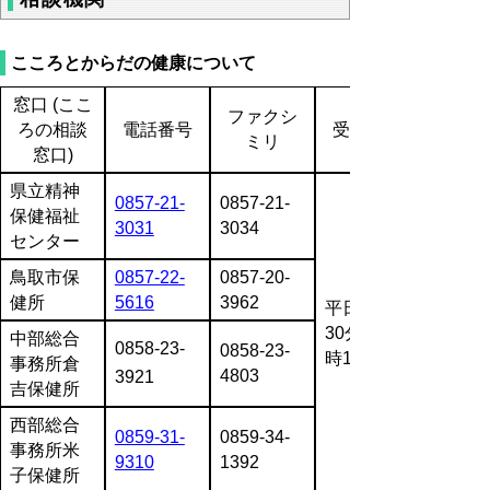
こころとからだの健康について
窓口 (ここ
ファクシ
ろの相談
電話番号
受付時間
ミリ
窓口)
県立精神
0857-21-
0857-21-
保健福祉
3031
3034
センター
鳥取市保
0857-22-
0857-20-
健所
5616
3962
平日 8時
30分～17
中部総合
0858-23-
0858-23-
時15分
事務所倉
4803
3921
吉保健所
西部総合
0859-31-
0859-34-
事務所米
9310
1392
子保健所