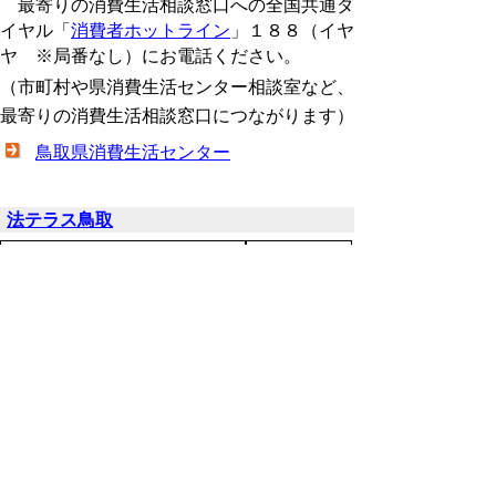
最寄りの消費生活相談窓口への全国共通ダ
イヤル「
消費者ホットライン
」１８８（イヤ
ヤ ※局番なし）にお電話ください。
（市町村や県消費生活センター相談室など、
最寄りの消費生活相談窓口につながります）
鳥取県消費生活センター
法テラス鳥取
電話番号
受付時間
0570-078357
平日9時～
(IP電話をご利用されている
17時
場合は、050-3383-5495)
いのちを守る相談窓口一覧