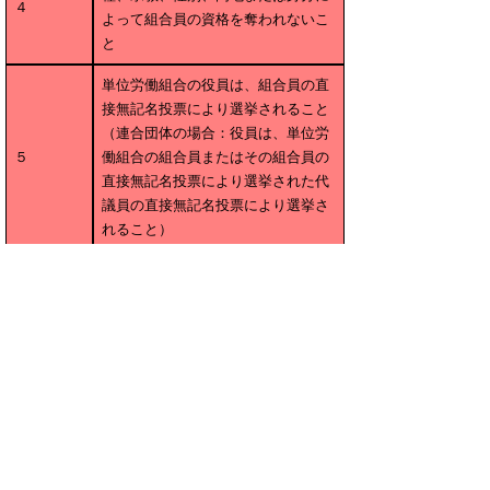
４
よって組合員の資格を奪われないこ
と
単位労働組合の役員は、組合員の直
接無記名投票により選挙されること
（連合団体の場合：役員は、単位労
５
働組合の組合員またはその組合員の
直接無記名投票により選挙された代
議員の直接無記名投票により選挙さ
れること）
総会は、少なくとも毎年１回開催す
６
ること
すべての財源及び使途、主要な寄附
者の氏名並びに現在の経理状況を示
す会計報告は、組合員によって委嘱
７
された職業的に資格がある会計監査
人による正確であることの証明書と
ともに、少なくとも毎年１回組合員
に公表されること