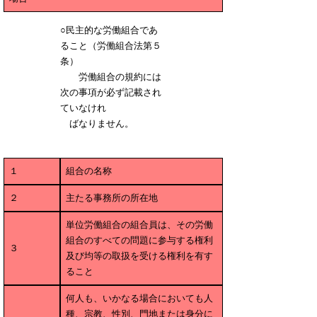
○民主的な労働組合であ
ること（労働組合法第５
条）
労働組合の規約には
次の事項が必ず記載され
ていなけれ
ばなりません。
１
組合の名称
２
主たる事務所の所在地
単位労働組合の組合員は、その労働
組合のすべての問題に参与する権利
３
及び均等の取扱を受ける権利を有す
ること
何人も、いかなる場合においても人
種、宗教、性別、門地または身分に