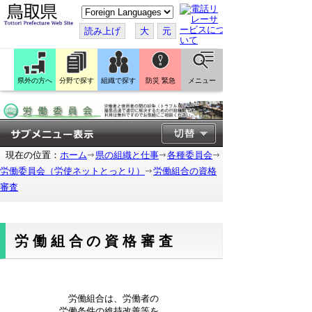
こ
の
ペ
読み上げ
大
元
ー
ジ
を
翻
訳
県外の方へ
分野で探す
組織で探す
防災 緊急
メニュー
す
る
現在の位置：
ホーム
県の組織と仕事
各種委員会
労働委員会（労使ネットとっとり）
労働組合の資格
審査
労働組合の資格審査
労働組合は、労働者の
労働条件の維持改善等を