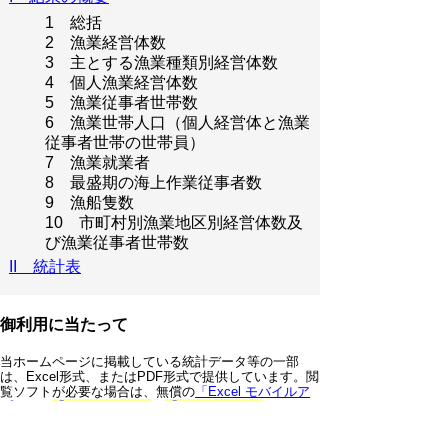
1 総括
2 漁業経営体数
3 主とする漁業種類別経営体数
4 個人漁業経営体数
5 漁業従事者世帯数
6 漁業世帯人口（個人経営体と漁業
従事者世帯の世帯員）
7 漁業就業者
8 最盛期の海上作業従事者数
9 漁船隻数
10 市町村別漁業地区別経営体数及
び漁業従事者世帯数
II 統計表
御利用に当たって
当ホームページに掲載している統計データ等の一部
は、Excel形式、またはPDF形式で提供しています。閲
覧ソフトが必要な場合は、無償の
「Excel モバイルア
プリ」
、
「Excel Online」
、
「Adobe Acrobat
Reader」
などをご利用ください。