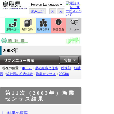
こ
の
ペ
読み上げ
大
元
ー
ジ
を
翻
訳
県外の方へ
分野で探す
組織で探す
防災 緊急
メニュー
す
る
2003年
現在の位置：
ホーム
県の組織と仕事
総務部
統計
課
統計課の公表統計
漁業センサス
2003年
第11次（2003年）漁業
センサス結果
I 結果の概要