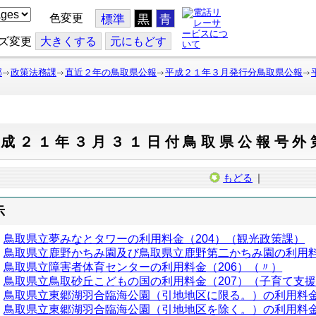
色変更
標準
黒
青
ズ変更
大
きくする
元
にもどす
部
政策法務課
直近２年の鳥取県公報
平成２１年３月発行分鳥取県公報
平成２１年３月３１日付鳥取県公報号外
もどる
｜
示
鳥取県立夢みなとタワーの利用料金（204）（観光政策課）
鳥取県立鹿野かちみ園及び鳥取県立鹿野第二かちみ園の利用料
鳥取県立障害者体育センターの利用料金（206）（〃）
鳥取県立鳥取砂丘こどもの国の利用料金（207）（子育て支
鳥取県立東郷湖羽合臨海公園（引地地区に限る。）の利用料金
鳥取県立東郷湖羽合臨海公園（引地地区を除く。）の利用料金