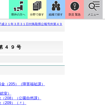
県外の方へ
分野で探す
組織で探す
防災 緊急
メニュー
平成２１年３月３１日付鳥取県公報号外第４９
第４９号
金（205）（障害福祉課）
援総室）
（208）（公園自然課）
（209）（〃）