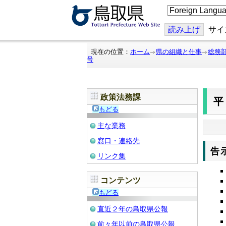
こ
の
ペ
ー
読み上げ
サイ
ジ
を
翻
現在の位置：
ホーム
県の組織と仕事
総務
訳
号
す
る
政策法務課
もどる
主な業務
窓口・連絡先
告
リンク集
コンテンツ
もどる
直近２年の鳥取県公報
前々年以前の鳥取県公報