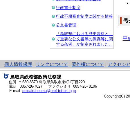
行政書士制度
行政不服審査制度に関する情報
号
公文書管理
「鳥取県における歴史資料とし
平
て重要な公文書等の保存等に関
する条例」が制定されました。
と
個人情報保護
|
リンクについて
|
著作権について
|
アクセシ
り
ネ
鳥取県総務部政策法務課
ッ
住所 〒680-8570
鳥取県鳥取市東町1丁目220
ト
電話
0857-26-7027
ファクシミリ 0857-26- 8106
E-mail
seisakuhoumu@pref.tottori.lg.jp
へ
Copyright(C) 
の