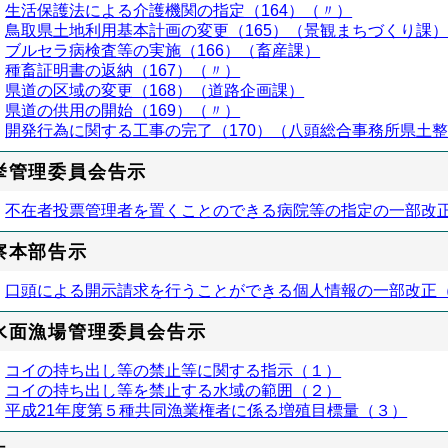
生活保護法による介護機関の指定（164）（〃）
鳥取県土地利用基本計画の変更（165）（景観まちづくり課
ブルセラ病検査等の実施（166）（畜産課）
種畜証明書の返納（167）（〃）
県道の区域の変更（168）（道路企画課）
県道の供用の開始（169）（〃）
開発行為に関する工事の完了（170）（八頭総合事務所県土
挙管理委員会告示
不在者投票管理者を置くことのできる病院等の指定の一部改
察本部告示
口頭による開示請求を行うことができる個人情報の一部改正
水面漁場管理委員会告示
コイの持ち出し等の禁止等に関する指示（１）
コイの持ち出し等を禁止する水域の範囲（２）
平成21年度第５種共同漁業権者に係る増殖目標量（３）