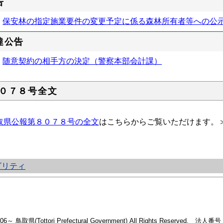
告
保安林の指定施業要件の変更予定に係る森林所有者等への公
達公告
随意契約の相手方の決定（警察本部会計課）
０７８号全文
取県公報第８０７８号の全文
はこちらからご覧いただけます。
ビリティ
2006～ 鳥取県(Tottori Prefectural Government) All Rights Reserved. 法人番号