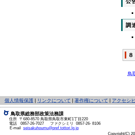
公
調
８
鳥
と
個人情報保護
|
リンクについて
|
著作権について
|
アクセシ
り
ネ
鳥取県総務部政策法務課
ッ
住所 〒680-8570
鳥取県鳥取市東町1丁目220
ト
電話
0857-26-7027
ファクシミリ 0857-26- 8106
E-mail
seisakuhoumu@pref.tottori.lg.jp
へ
Copyright(C) 
の