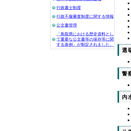
行政書士制度
行政不服審査制度に関する情報
公文書管理
「鳥取県における歴史資料とし
て重要な公文書等の保存等に関
する条例」が制定されました。
選
警
内