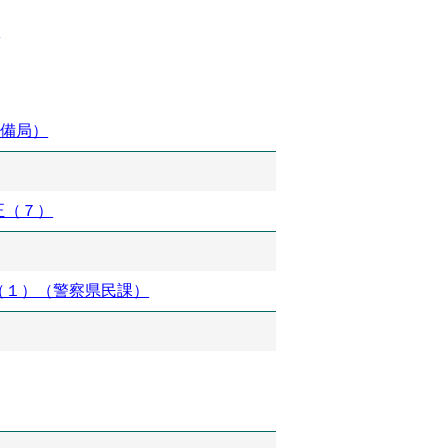
）
整備局）
正（７）
（１）（警察県民課）