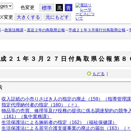
色変更
標準
黒
青
ズ変更
大
きくする
元
にもどす
部
政策法務課
直近２年の鳥取県公報
平成２１年３月発行分鳥取県公報
平成２１年３月２７日付鳥取県公報第８
もどる
｜
示
収入証紙の小売りさばき人の指定の廃止（159）（指導管理
指定代理納付者の指定（160）（〃）
物品等の売買、修理等及び役務の提供に係る調達契約の競争
（161）（集中業務課）
生活保護法による施術者の指定（162）（福祉保健課）
生活保護法による居宅介護支援事業の廃止の届出（163）（