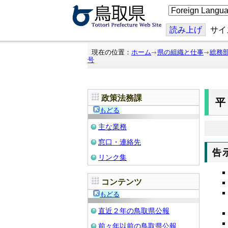
こ
の
ペ
ー
読み上げ
サイ
ジ
を
翻
現在の位置：
ホーム
県の組織と仕事
総務
訳
号
す
る
政策法務課
もどる
主な業務
窓口・連絡先
告
リンク集
コンテンツ
もどる
直近２年の鳥取県公報
前々年以前の鳥取県公報