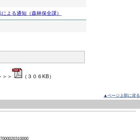
示による通知（森林保全課）
＞＞＞
（３０６KB）
▲ページ上部に戻る
 7000020310000