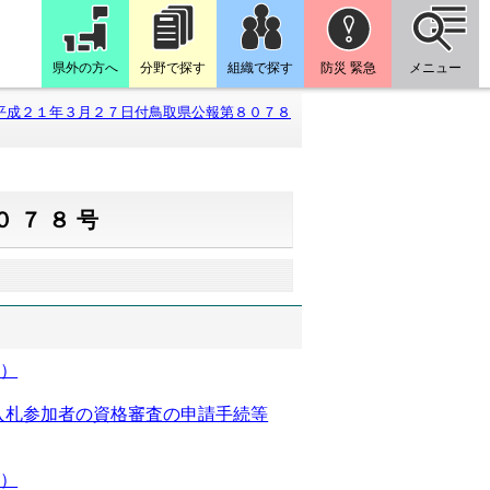
県外の方へ
分野で探す
組織で探す
防災 緊急
メニュー
平成２１年３月２７日付鳥取県公報第８０７８
０７８号
課）
入札参加者の資格審査の申請手続等
〃）