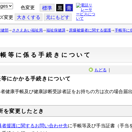
色変更
標準
黒
青
ズ変更
大
きくする
元
にもどす
保健部
ささえあい福祉局
福祉保健課
原爆被爆者に関する援護
手帳等に
手帳等に係る手続きについて
もどる
｜
帳等にかかる手続きについて
爆者健康手帳及び健康診断受診者証をお持ちの方は次の場合届
所を変更したとき
爆者援護に関するお問い合わせ先
に手帳等及び手当証書（手当