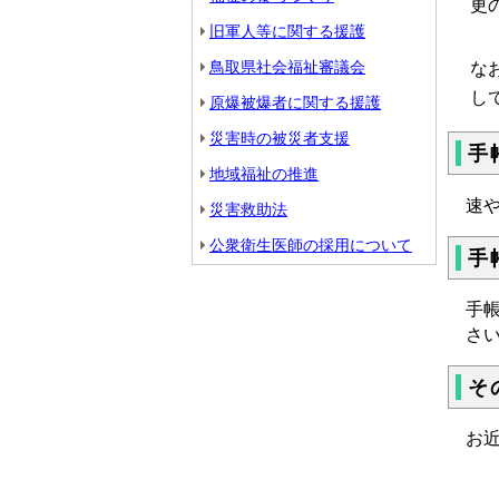
更
旧軍人等に関する援護
鳥取県社会福祉審議会
な
し
原爆被爆者に関する援護
災害時の被災者支援
手
地域福祉の推進
速
災害救助法
公衆衛生医師の採用について
手
手
さ
そ
お