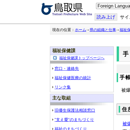
こ
の
ペ
ー
読み上げ
サイ
ジ
を
翻
現在の位置：
ホーム
県の組織と仕事
福祉
訳
す
る
福祉保健課
福祉保健課トップページへ
窓口・連絡先
手
福祉保健医療の統計
リンク集
被
主な取組
住
旧優生保護法相談窓口
”支え愛”のまちづくり
被
福祉のまちづくり