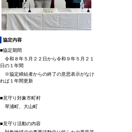
協定内容
■協定期間
令和８年５月２２日から令和９年５月２１
日の１年間
※協定締結者からの終了の意思表示がなけ
れば１年間更新
■見守り対象市町村
琴浦町、大山町
■見守り活動の内容