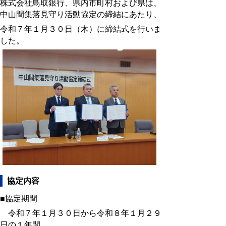
株式会社鳥取銀行、県内市町村および県は、
中山間集落見守り活動協定の締結にあたり、
令和７年１月３０日（木）に締結式を行いま
した。
協定内容
■協定期間
令和７年１月３０日から令和８年１月２９
日の１年間