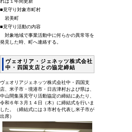
れば１年間更新
■見守り対象市町村
岩美町
■見守り活動の内容
対象地域で事業活動中に何らかの異常等を
発見した時、町へ連絡する。
ヴェオリア・ジェネッツ株式会社
中・四国支店との協定締結
ヴェオリアジェネッツ株式会社中・四国支
店、米子市・境港市・日吉津村および県は、
中山間集落見守り活動協定の締結にあたり、
令和６年３月１４日（木）に締結式を行いま
した。（締結式には３市村を代表し米子市が
出席）