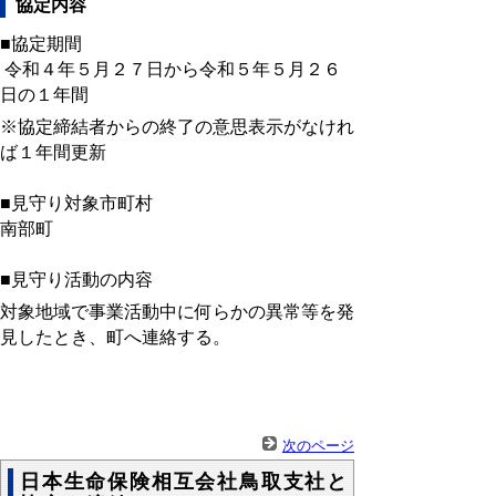
協定内容
■協定期間
令和４年５月２７日から令和５年５月２６
日の１年間
※協定締結者からの終了の意思表示がなけれ
ば１年間更新
■見守り対象市町村
南部町
■見守り活動の内容
対象地域で事業活動中に何らかの異常等を発
見したとき、町へ連絡する。
次のページ
日本生命保険相互会社鳥取支社と