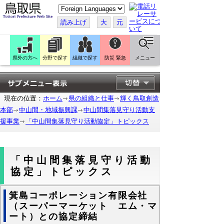
こ
の
ペ
読み上げ
大
元
ー
ジ
を
翻
訳
県外の方へ
分野で探す
組織で探す
防災 緊急
メニュー
す
る
現在の位置：
ホーム
県の組織と仕事
輝く鳥取創造
本部
中山間・地域振興課
中山間集落見守り活動支
援事業
「中山間集落見守り活動協定」トピックス
「中山間集落見守り活動
協定」トピックス
箕島コーポレーション有限会社
（スーパーマーケット エム・マ
ート）との協定締結