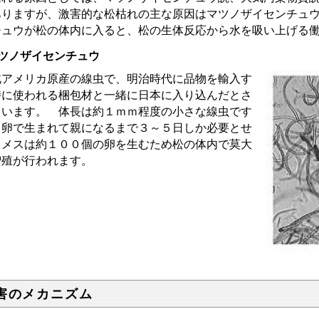
ありますが、激害的な松枯れの主な原因はマツノザイセンチュ
チュウが松の体内に入ると、松の生体反応から水を吸い上げる
ツノザイセンチュウ
アメリカ原産の線虫で、明治時代に品物を輸入す
時に使われる梱包材と一緒に日本に入り込んだとさ
ています。 体長は約１ｍｍ程度の小さな線虫です
、卵で生まれて親になるまで３～５日しか必要とせ
、メスは約１００個の卵を生むため松の体内で莫大
増殖が行われます。
害のメカニズム