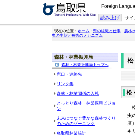
こ
の
ペ
ー
読み上げ
サイ
ジ
を
翻
現在の位置：
ホーム
県の組織と仕事
農林
訳
虫の生態と被害のメカニズム
す
る
森林・林業振興局
森林・林業振興局トップへ
窓口・連絡先
リンク集
松
森林・林業関係の入札
とっとり森林・林業振興ビジョ
松
ン
虫
未来につなぐ豊かな森林づくり
度
のためのゾーニング
キ
鳥取県林業統計