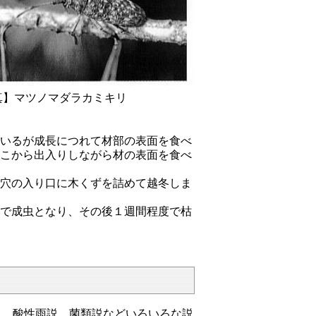
真】マツノマダラカミキリ
ているが成長につれて材部の表面を食べ
そこから出入りしながら材の表面を食べ
、穴の入り口に木くずを詰めて越冬しま
間で成虫となり、その後１週間程度で枯
、酸性雨説、菌類説などいろいろな説