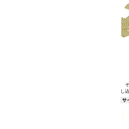
そ
し
サ