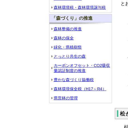
と
森林環境税・森林環境譲与税
「森づくり」の推進
森林整備の推進
森林の保全
緑化・県植樹祭
とっとり共生の森
カーボンオフセット・CO2吸収
量認証制度の推進
豊かな森づくり協働税
森林環境保全税（H17～R4）
県営林の管理
松
枯