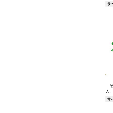
サ
そ
入
サ