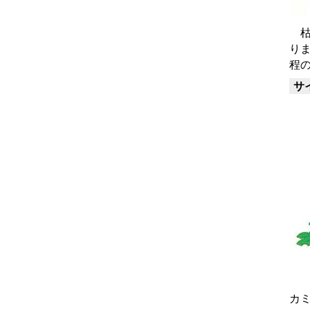
枯
り
程
サ
カ