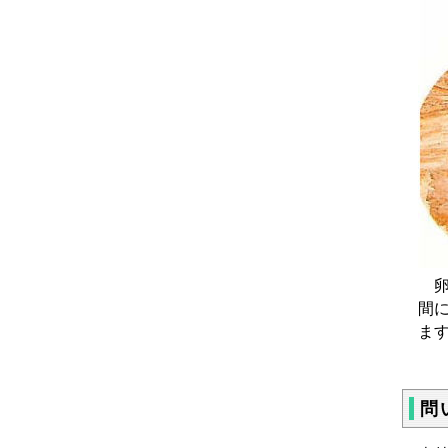
卵
間
ま
問