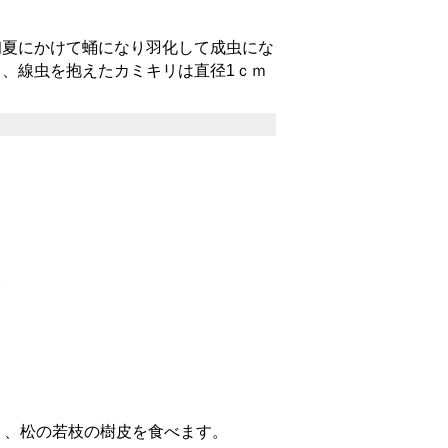
夏にかけて蛹になり羽化して成虫にな
、線虫を抱えたカミキリは直径1ｃｍ
り、松の若枝の樹皮を食べます。