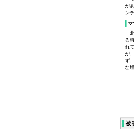
が
ン
マ
北
る
れ
が
ず
な
被