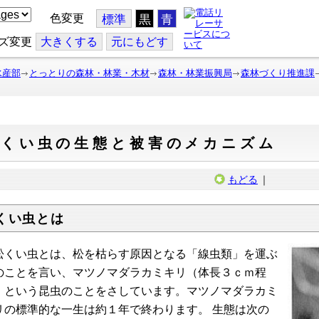
色変更
標準
黒
青
ズ変更
大
きくする
元
にもどす
水産部
とっとりの森林・林業・木材
森林・林業振興局
森林づくり推進課
松くい虫の生態と被害のメカニズム
もどる
｜
くい虫とは
くい虫とは、松を枯らす原因となる「線虫類」を運ぶ
のことを言い、マツノマダラカミキリ（体長３ｃｍ程
）という昆虫のことをさしています。マツノマダラカミ
リの標準的な一生は約１年で終わります。 生態は次の