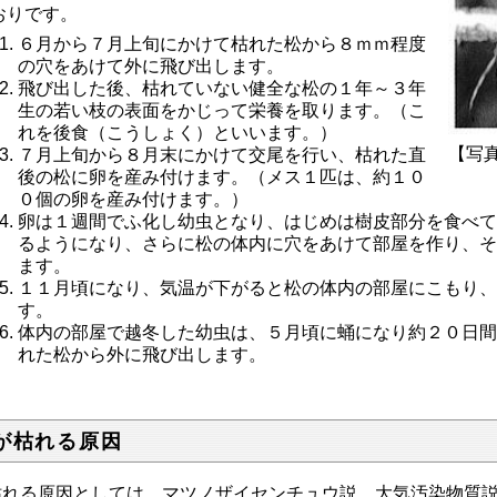
おりです。
６月から７月上旬にかけて枯れた松から８ｍｍ程度
の穴をあけて外に飛び出します。
飛び出した後、枯れていない健全な松の１年～３年
生の若い枝の表面をかじって栄養を取ります。（こ
れを後食（こうしょく）といいます。）
【写
７月上旬から８月末にかけて交尾を行い、枯れた直
後の松に卵を産み付けます。（メス１匹は、約１０
０個の卵を産み付けます。）
卵は１週間でふ化し幼虫となり、はじめは樹皮部分を食べ
るようになり、さらに松の体内に穴をあけて部屋を作り、
ます。
１１月頃になり、気温が下がると松の体内の部屋にこもり
す。
体内の部屋で越冬した幼虫は、５月頃に蛹になり約２０日
れた松から外に飛び出します。
が枯れる原因
れる原因としては、マツノザイセンチュウ説、大気汚染物質説