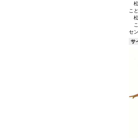
松
こ
松
こ
セ
サ