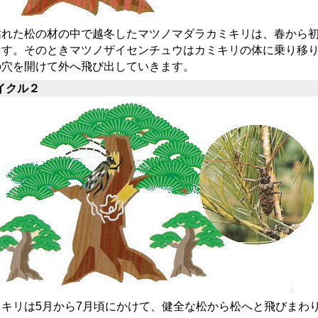
れた松の材の中で越冬したマツノマダラカミキリは、春から初
ます。そのときマツノザイセンチュウはカミキリの体に乗り移り
の穴を開けて外へ飛び出していきます。
イクル２
ミキリは5月から7月頃にかけて、健全な松から松へと飛びまわ