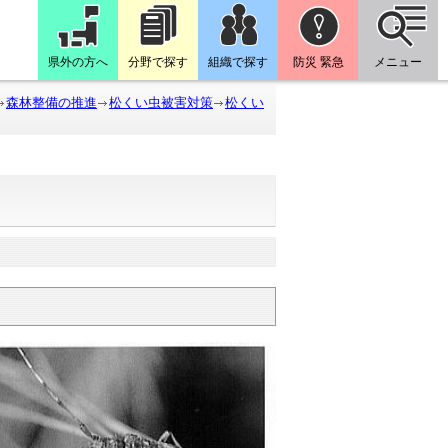
県外の方へ
分野で探す
組織で探す
防災 緊急
メニュー
森林整備の推進
松くい虫被害対策
松くい