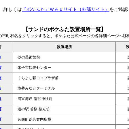
詳しくは
『ポケふた』Ｗｅｂサイト（外部サイト）
をご確認
【サンドのポケふた設置場所一覧】
の市町村名をクリックすると、ポケふた公式ページの各詳細ページへ移
村
設置場所
市
砂の美術館前
市
米子市観光センター
市
くらよし駅ヨコプラザ前
市
境夢みなとターミナル
町
浦富海岸 荒砂神社前
町
道の駅 若桜 桜ん坊
町
智頭町総合案内所横