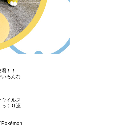
登場！！
でいろんな
。
ナウイルス
じっくり巡
Pok
é
mon