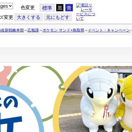
色変更
標準
黒
青
ズ変更
大
きくする
元
にもどす
の改新戦略本部
広報課
ポケモン サンド×鳥取県
イベント・キャンペーン