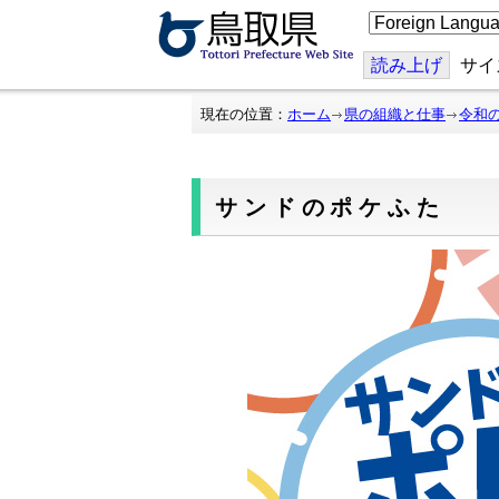
こ
の
ペ
ー
読み上げ
サイ
ジ
を
翻
現在の位置：
ホーム
県の組織と仕事
令和
訳
す
る
サンドのポケふた