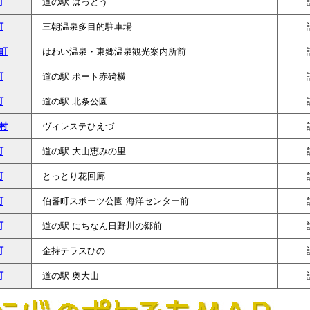
町
道の駅 はっとう
町
三朝温泉多目的駐車場
町
はわい温泉・東郷温泉観光案内所前
町
道の駅 ポート赤碕横
町
道の駅 北条公園
村
ヴィレステひえづ
町
道の駅 大山恵みの里
町
とっとり花回廊
町
伯耆町スポーツ公園 海洋センター前
町
道の駅 にちなん日野川の郷前
町
金持テラスひの
町
道の駅 奥大山