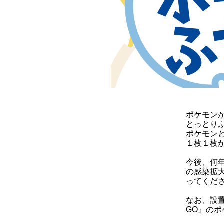
ポケモン
とっとり
ポケモン
１枚１枚
今後、何
の感染拡
ってくだ
なお、設
GO』の