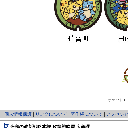
ポケットモ
と
個人情報保護
|
リンクについて
|
著作権について
|
アクセシ
り
ネ
令和の改新戦略本部 政策戦略局
広報課