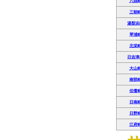
八頭
三朝
湯梨浜
琴浦
北栄
日吉津
大山
南部
伯耆
日南
日野
江府