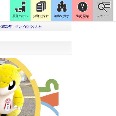
県外の方へ
分野で探す
組織で探す
防災 緊急
メニュー
2020年
サンドのポケふた