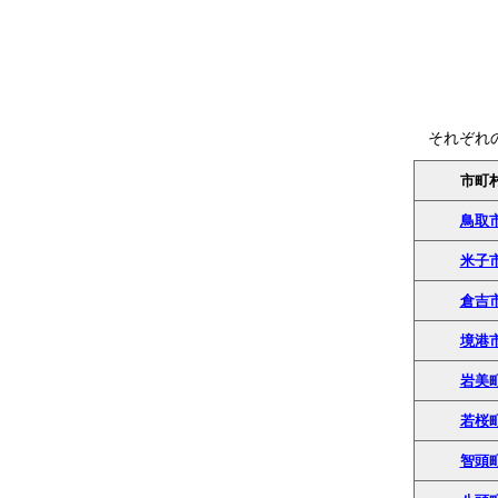
それぞれ
市町
鳥取
米子
倉吉
境港
岩美
若桜
智頭