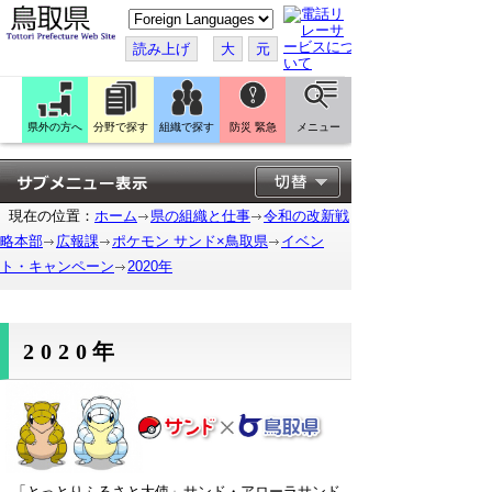
こ
の
ペ
読み上げ
大
元
ー
ジ
を
翻
訳
県外の方へ
分野で探す
組織で探す
防災 緊急
メニュー
す
る
現在の位置：
ホーム
県の組織と仕事
令和の改新戦
略本部
広報課
ポケモン サンド×鳥取県
イベン
ト・キャンペーン
2020年
2020年
「とっとりふるさと大使」サンド・アローラサンド