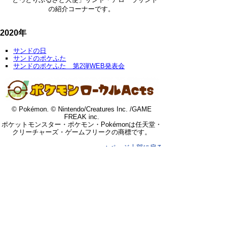
の紹介コーナーです。
2020年
サンドの日
サンドのポケふた
サンドのポケふた 第2弾WEB発表会
© Pokémon. © Nintendo/Creatures Inc. /GAME
FREAK inc.
ポケットモンスター・ポケモン・Pokémonは任天堂・
クリーチャーズ・ゲームフリークの商標です。
▲ページ上部に戻る
と
個人情報保護
|
リンクについて
|
著作権に
り
ついて
|
アクセシビリティ
ネ
令和の改新戦略本部 政策戦略局
広
ッ
報課
住所 〒680-8570