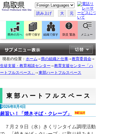
こ
の
ペ
読み上げ
大
元
ー
ジ
を
翻
訳
県外の方へ
分野で探す
組織で探す
防災 緊急
メニュー
す
る
現在の位置：
ホーム
県の組織と仕事
教育委員会
生徒支援・教育相談センター
教育支援センター「ハ
ートフルスペース」
東部ハートフルスペース
東部ハートフルスペース
2026年8月4日
超旨い！「焼きそば・クレープ」
７月２９日（水）きくリンタイム調理活動
で、「焼きそば・クレープ」に取り組みまし