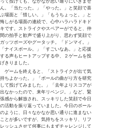
って投げても、なかなか思い通りにいきませ
ん。「当たった。」「やった。」と笑顔で喜
ぶ場面と「惜しい。」「もうちょっと。」と
悔しがる場面の連続で、心中ハラハラドキド
キです。ストライクやスペアーがでると、仲
間の拍手と歓声で盛り上がり、思わず笑顔で
ガッツポーズやグータッチ。「ドンマイ。」
「ナイスボール。」「すごいなあ。」と応援
する声もヒートアップする中、２ゲームを投
げきりました。
ゲームを終えると、「ストライクが出て気
持ちよかった。」「ボールの曲がり方を研究
して投げてみました。」「去年よりスコアが
出なかったので、来年リベンジ。」など、緊
張感から解放され、スッキリした笑顔で今日
の活動を振り返っていました。今日のボール
のように、日々なかなか思い通りに進まない
ことが多いですが、気持ちをスッキリ、リフ
レッシュさせて何事にもまずチャレンジして