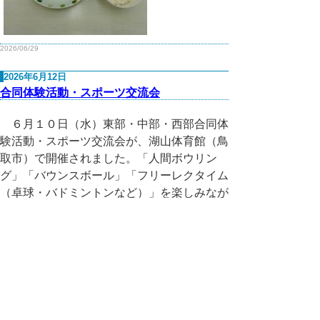
2026/06/29
2026年6月12日
合同体験活動・スポーツ交流会
６月１０日（水）東部・中部・西部合同体
験活動・スポーツ交流会が、湖山体育館（鳥
取市）で開催されました。「人間ボウリン
グ」「バウンスボール」「フリーレクタイム
（卓球・バドミントンなど）」を楽しみなが
ら、利用者同士の親睦・交流を深めました。
チーム「ひまわり」とチーム「ファイヤ
ー」の２グループに分かれて、「人間ボウリ
ング」からスタート。大きいボールを２人組
で相談しながらねらいを定めて投げたり、片
足でボールを見事にかわしたりするなど、好
プレー・珍プレーが続出。続いて、鳥取県発