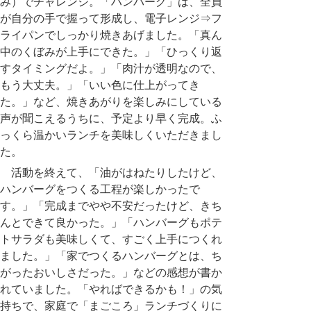
み）でチャレンジ。「ハンバーグ」は、全員
が自分の手で握って形成し、電子レンジ⇒フ
ライパンでしっかり焼きあげました。「真ん
中のくぼみが上手にできた。」「ひっくり返
すタイミングだよ。」「肉汁が透明なので、
もう大丈夫。」「いい色に仕上がってき
た。」など、焼きあがりを楽しみにしている
声が聞こえるうちに、予定より早く完成。ふ
っくら温かいランチを美味しくいただきまし
た。
活動を終えて、「油がはねたりしたけど、
ハンバーグをつくる工程が楽しかったで
す。」「完成までやや不安だったけど、きち
んとできて良かった。」「ハンバーグもポテ
トサラダも美味しくて、すごく上手につくれ
ました。」「家でつくるハンバーグとは、ち
がったおいしさだった。」などの感想が書か
れていました。「やればできるかも！」の気
持ちで、家庭で「まごころ」ランチづくりに