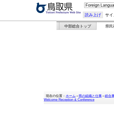
こ
の
ペ
ー
読み上げ
サイ
ジ
を
翻
中部総合トップ
県民
訳
す
る
現在の位置：
ホーム
県の組織と仕事
総合
Welcome Reception & Conference