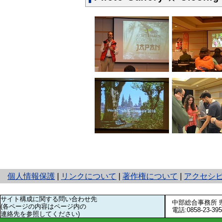
と
個人情報保護
|
リンクについて
|
著作権について
|
アクセシ
り
ネ
サイト構成に関する問い合わせ先
中部総合事務所 
ッ
(各ページの内容はページ内の
電話:0858-23-3
ト
連絡先を参照してください)