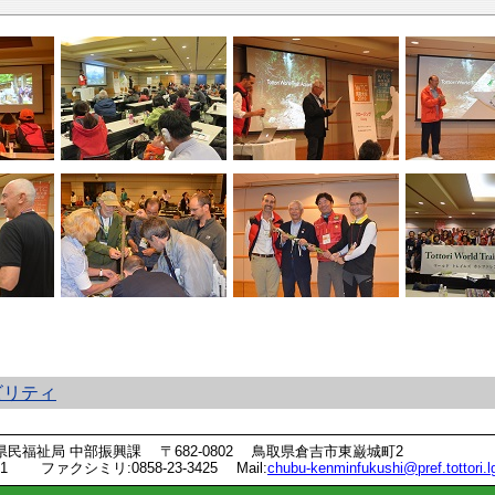
ビリティ
県民福祉局
中部振興課
〒682-0802
鳥取県倉吉市東巌城町2
951
ファクシミリ:0858-23-3425
Mail:
chubu-kenminfukushi@pref.tottori.lg