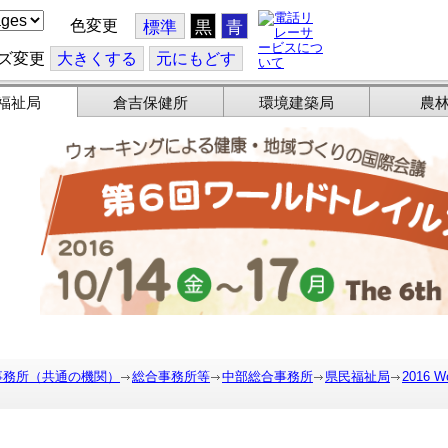
色変更
標準
黒
青
ズ変更
大
きくする
元
にもどす
福祉局
倉吉保健所
環境建築局
農
事務所（共通の機関）
総合事務所等
中部総合事務所
県民福祉局
2016 Wo