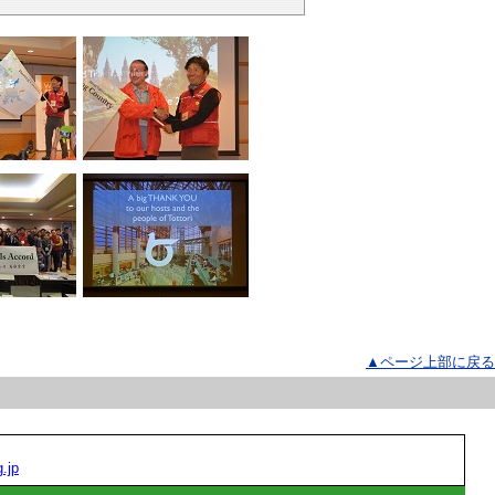
▲ページ上部に戻る
.jp