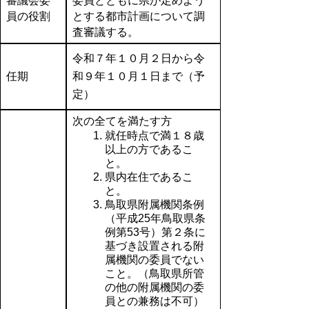
審議会委
委員とともに県が定めよう
員の役割
とする都市計画について調
査審議する。
令和７年１０月２日から令
任期
和９年１０月１日まで（予
定）
次の全てを満たす方
就任時点で満１８歳
以上の方であるこ
と。
県内在住であるこ
と。
鳥取県附属機関条例
（平成25年鳥取県条
例第53号）第２条に
基づき設置される附
属機関の委員でない
こと。（鳥取県所管
の他の附属機関の委
員との兼務は不可）