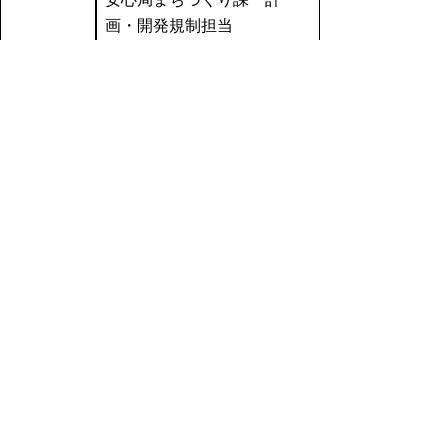
画・開発規制担当
〒680-8570 鳥取市東町一丁
目２２０番地
電話：0857-26-7458
(ファクシミリ0857-26-8113)
電子メール：
machizukuri@pref.tottori.lg.jp
応募書類の審査、採点を行
い決定します。
なお、選考の結果、同点者
があった場合は抽選により
選考方法
決定します。
結果については、応募され
た方全員に、郵送等により
お知らせします。