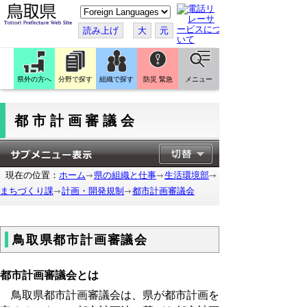
こ
の
ペ
読み上げ
大
元
ー
ジ
を
翻
訳
県外の方へ
分野で探す
組織で探す
防災 緊急
メニュー
す
る
都市計画審議会
現在の位置：
ホーム
県の組織と仕事
生活環境部
まちづくり課
計画・開発規制
都市計画審議会
鳥取県都市計画審議会
都市計画審議会とは
鳥取県都市計画審議会は、県が都市計画を