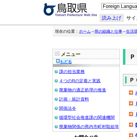
こ
の
ペ
ー
読み上げ
サイ
ジ
を
翻
現在の位置：
ホーム
県の組織と仕事
生活
訳
す
る
メニュー
もどる
課の担当業務
Ｐ
４つのRの定着と実践
廃棄物の適正処理の推進
計画・統計資料
関係法令
循環型社会推進課の関連機関
廃棄物関係の県内市町村取組等