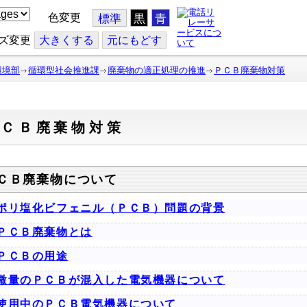
色変更
標準
黒
青
ズ変更
大
きくする
元
にもどす
環境部
循環型社会推進課
廃棄物の適正処理の推進
ＰＣＢ廃棄物対策
ＰＣＢ廃棄物対策
ＣＢ廃棄物について
ポリ塩化ビフェニル（ＰＣＢ）問題の背景
ＰＣＢ廃棄物とは
ＰＣＢの用途
微量のＰＣＢが混入した電気機器について
使用中のＰＣＢ電気機器について