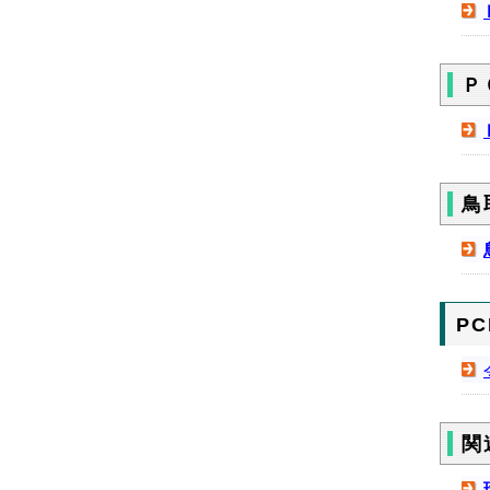
Ｐ
鳥
P
関