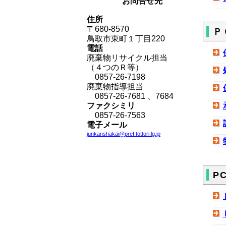
お問合せ先
住所
〒680-8570
Ｐ
鳥取市東町１丁目220
電話
廃棄物リサイクル担当
（４つのＲ等）
0857-26-7198
廃棄物指導担当
0857-26-7681
、
7684
ファクシミリ
0857-26-7563
電子メール
junkanshakai
@pref.tottori.lg.jp
P