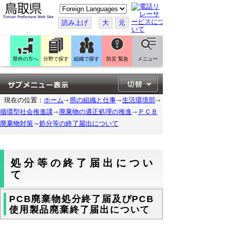
こ
の
ペ
読み上げ
大
元
ー
ジ
を
翻
訳
県外の方へ
分野で探す
組織で探す
防災 緊急
メニュー
す
る
現在の位置：
ホーム
県の組織と仕事
生活環境部
循環型社会推進課
廃棄物の適正処理の推進
ＰＣＢ
廃棄物対策
処分等の終了届出について
処分等の終了届出につい
て
PCB廃棄物処分終了届及びPCB
使用製品廃棄終了届出について