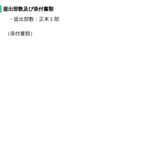
提出部数及び添付書類
・提出部数：正本１部
（添付書類）
・処理業者との処分委託契約書の写し
（処分終了届出書に限る）
届出様式
・届出書様式（様式第４号）
（EXCEL
(環境省HPリンク)
）（
WORD(環境
省HPリンク)
）
・
記入要領及び記載例（環境省HP）
▲ページ上部に戻る
と
個人情報保護
|
リンクについて
|
著作権に
り
ついて
|
アクセシビリティ