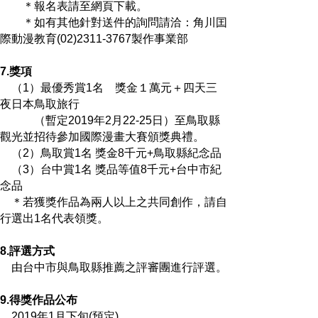
＊報名表請至網頁下載。
＊如有其他針對送件的詢問請洽：角川囯
際動漫教育(02)2311-3767製作事業部
7.獎項
（1）最優秀賞1名 獎金１萬元＋四天三
夜日本鳥取旅行
（暫定2019年2月22-25日）至鳥取縣
觀光並招待參加國際漫畫大賽頒獎典禮。
（2）鳥取賞1名 獎金8千元+鳥取縣紀念品
（3）台中賞1名 獎品等值8千元+台中市紀
念品
＊若獲獎作品為兩人以上之共同創作，請自
行選出1名代表領獎。
8.評選方式
由台中市與鳥取縣推薦之評審團進行評選。
9.得獎作品公布
2019年1月下旬(預定)