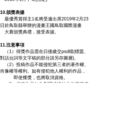
10.頒獎表揚
最優秀賞得主1名將受邀出席2019年2月23
日於鳥取縣舉辦的漫畫王國鳥取國際漫畫
大賽頒獎典禮，接受表揚。
11.注意事項
（1）得獎作品需在日後繳交psd檔(標題、
對話台詞等文字稿的部分請另存圖層)。
（2）投稿作品不能侵犯第三者的著作權、
肖像權等權利。如有侵犯他人權利的作品，
即使獲獎，也將取消資格。
（3）投稿作品如為剽竊或違法仿傚第三者
作品等涉及著作權及肖像權等，導致需賠償
時，
皆由作者本人自行負責。
（4）投稿作品之著作權等其他權利歸屬原
作者。但須同意授權主辦單位無償使用投稿
作品於「主辦單位發行或宣傳刊物之刊