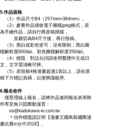
5.作品規格
（1）作品尺寸B4（257mm×364mm）。
（2）參賽作品僅收電子圖檔jpeg格式，若
為手繪作品，請自行將原稿掃描，
並裁切為B4尺寸後，再行投稿。
（3）黑白或彩色皆可，沒有限制；黑白圖
檔解析度600dpi、彩色圖檔解析度350dpi。
（4）標題、對話台詞請使用繁體中文或日
文，文字需清晰可辨。
（5）若投稿4格漫畫超過1頁以上，請在原
稿下方標記頁碼，以便辨識順序。
6.報名收件
僅受理線上報名，請將作品連同報名表單附
件寄至角川囯際動漫育：
os@kadokawa-ie.com.tw
＊信件標題請註明【漫畫王國鳥取國際漫
畫比賽in台中2018】。