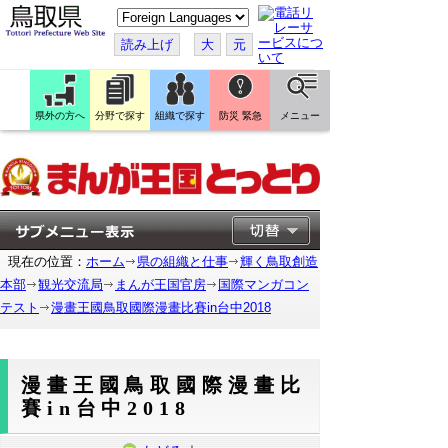
こ
の
ペ
読み上げ
大
元
ー
ジ
を
翻
訳
県外の方へ
分野で探す
組織で探す
防災 緊急
メニュー
す
る
現在の位置：
ホーム
県の組織と仕事
輝く鳥取創造
本部
観光交流局
まんが王国官房
国際マンガコン
テスト
漫畫王國鳥取國際漫畫比賽in台中2018
漫畫王國鳥取國際漫畫比
賽in台中2018