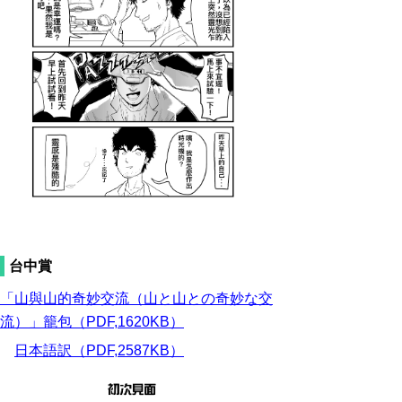
台中賞
「山與山的奇妙交流（山と山との奇妙な交
流）」籠包（PDF,1620KB）
日本語訳（PDF,2587KB）