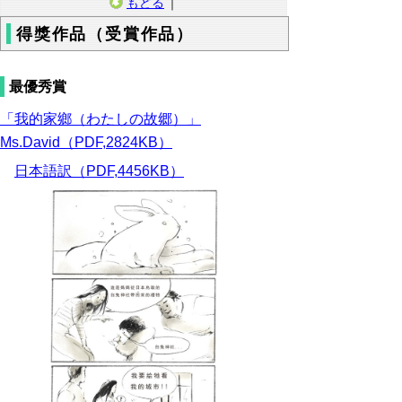
もどる
｜
得獎作品（受賞作品）
最優秀賞
「我的家鄉（わたしの故郷）」
Ms.David（PDF,2824KB）
日本語訳（PDF,4456KB）