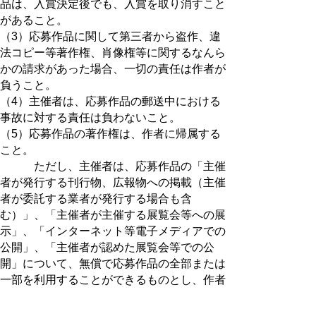
品は、入賞決定後でも、入賞を取り消すこと
があること。
（3）応募作品に関して第三者から盗作、違
法コピー等著作権、肖像権等に関するなんら
かの請求があった場合、一切の責任は作者が
負うこと。
（4）主催者は、応募作品の郵送中における
事故に対する責任は負わないこと。
（5）応募作品の著作権は、作者に帰属する
こと。
ただし、主催者は、応募作品の「主催
者が発行する刊行物、広報物への掲載（主催
者が委託する業者が発行する場合も含
む）」、「主催者が主催する展覧会等への展
示」、「インターネット等電子メディアでの
公開」、「主催者が認めた展覧会等での公
開」について、無償で応募作品の全部または
一部を利用することができるものとし、作者
はこれを受託するものとする。
（6）応募に伴い収集した個人情報について