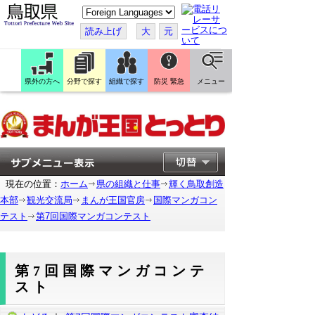
こ
の
ペ
読み上げ
大
元
ー
ジ
を
翻
訳
県外の方へ
分野で探す
組織で探す
防災 緊急
メニュー
す
る
現在の位置：
ホーム
県の組織と仕事
輝く鳥取創造
本部
観光交流局
まんが王国官房
国際マンガコン
テスト
第7回国際マンガコンテスト
第7回国際マンガコンテ
スト