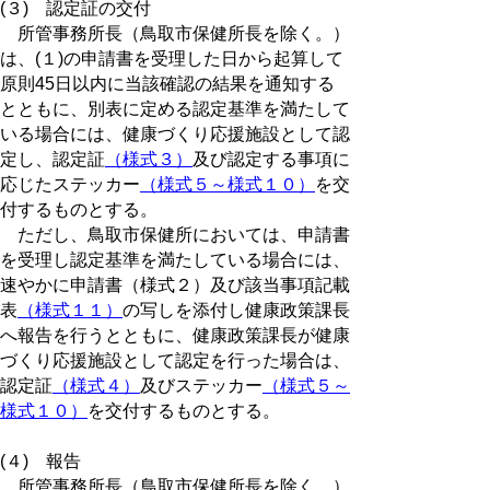
(３) 認定証の交付
所管事務所長（鳥取市保健所長を除く。）
は、(１)の申請書を受理した日から起算して
原則45日以内に当該確認の結果を通知する
とともに、別表に定める認定基準を満たして
いる場合には、健康づくり応援施設として認
定し、認定証
（様式３）
及び認定する事項に
応じたステッカー
（様式５～様式１０）
を交
付するものとする。
ただし、鳥取市保健所においては、申請書
を受理し認定基準を満たしている場合には、
速やかに申請書（様式２）及び該当事項記載
表
（様式１１）
の写しを添付し健康政策課長
へ報告を行うとともに、健康政策課長が健康
づくり応援施設として認定を行った場合は、
認定証
（様式４）
及びステッカー
（様式５～
様式１０）
を交付するものとする。
(４) 報告
所管事務所長（鳥取市保健所長を除く。）