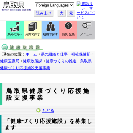
こ
の
ペ
読み上げ
大
元
ー
ジ
を
翻
訳
県外の方へ
分野で探す
組織で探す
防災 緊急
メニュー
す
る
現在の位置：
ホーム
県の組織と仕事
福祉保健部
健康医療局
健康政策課
健康づくりの推進
鳥取県
健康づくり応援施設支援事業
鳥取県健康づくり応援施
設支援事業
もどる
｜
「健康づくり応援施設」を募集し
ます