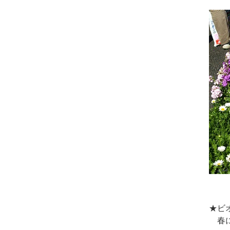
★ビ
春に