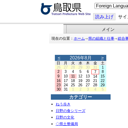
こ
の
ペ
ー
読み上げ
サイ
ジ
を
翻
メイン
訳
す
現在の位置：
ホーム
県の組織と仕事
総合
る
<
2026年8月
>
日
月
火
水
木
金
土
26
27
28
29
30
31
1
2
3
4
5
6
8
7
9
10
11
12
13
15
14
16
17
18
19
20
21
22
23
24
25
26
27
28
29
30
31
1
2
3
4
5
カテゴリー
ねう歩き
日野の食シリーズ
日野の文化
◇県土整備局