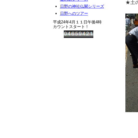
★土
日野の神社仏閣シリーズ
日野へのツアー
平成24年4月１１日午後4時
カウントスタート！
スタ