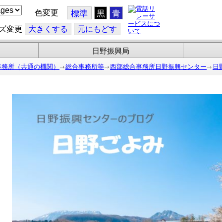
色変更
標準
黒
青
ズ変更
大
きくする
元
にもどす
日野振興局
事務所（共通の機関）
総合事務所等
西部総合事務所日野振興センター
日