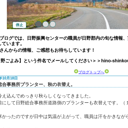
停止
ブログでは、日野振興センターの職員が日野郡内の旬な情報、
しています。
さんからの情報、ご感想もお待ちしています！
よみ】という件名でメールしてください＞＞hino-shinkou@pref.
ブログトップへ
1年10月18日
総合事務所プランター、秋の衣替え。
冷え込んでめっきり秋らしくなってきました。
前にして日野総合事務所道路側のプランターも衣替えです。（
寒かったのですが日中は気温が上がって、職員は汗をかきなが