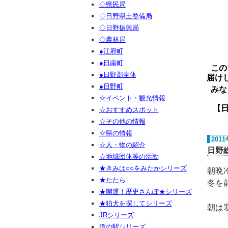
◇県民局
◇日野県土整備局
◇日野振興局
◇農林局
●江府町
●日南町
この
●日野郡全体
届け
●日野町
みな
☆イベント・観光情報
【日野ご
☆おすすめスポット
☆その他の情報
☆県の情報
201
☆人・物の紹介
日野
☆地域団体等の活動
★きみは○○をみたかシリーズ
朝晩
★たたら
冬を
★開運！歴史さんぽ★シリーズ
★狛犬を探してシリーズ
朝は
JRシリーズ
道の駅シリーズ