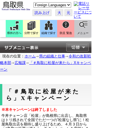
こ
の
ペ
読み上げ
大
元
ー
ジ
を
翻
訳
県外の方へ
分野で探す
組織で探す
防災 緊急
メニュー
す
る
現在の位置：
ホーム
県の組織と仕事
令和の改新戦
略本部
広報課
「＃鳥取に松屋が来たら」Xキャンペ
ーン
「＃鳥取に松屋が来た
ら」Xキャンペーン
※本キャンペーンは終了しました
牛丼チェーン店「松屋」が島根県に出店し、鳥取県
はトリ残されて全国でただ一つの”松屋なし県”に！松
屋鳥取出店を期待し盛り上げるため、４月３日から