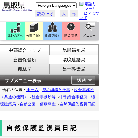
こ
の
ペ
読み上げ
大
元
ー
ジ
を
翻
訳
県外の方へ
分野で探す
組織で探す
防災 緊急
メニュー
す
る
中部総合トップ
県民福祉局
倉吉保健所
環境建築局
農林局
県土整備局
現在の位置：
ホーム
県の組織と仕事
総合事務所
（共通の機関）
総合事務所等
中部総合事務所
環
境建築局
自然公園・傷病鳥獣
自然保護監視員日記
自然保護監視員日記