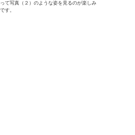
って写真（２）のような姿を見るのが楽しみ
です。
主な参考文献
・原色日本植物図鑑 木本編2 北村四郎、
村田源/著 保育社 1979年
・続大山の住人たち 森本満喜夫/著 今井
出版 2005年
中部総合事務所環境建築局 2026/02/25 in
国立公園
,
植物
問合せ先
中部総合事務所 環境建築局 環境・循環推
進課