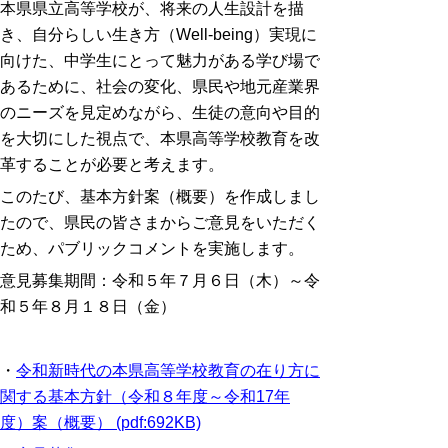
本県県立高等学校が、将来の人生設計を描
き、自分らしい生き方（Well-being）実現に
向けた、中学生にとって魅力がある学び場で
あるために、社会の変化、県民や地元産業界
のニーズを見定めながら、生徒の意向や目的
を大切にした視点で、本県高等学校教育を改
革することが必要と考えます。
このたび、基本方針案（概要）を作成しまし
たので、県民の皆さまからご意見をいただく
ため、パブリックコメントを実施します。
意見募集期間：令和５年７月６日（木）～令
和５年８月１８日（金）
・
令和新時代の本県高等学校教育の在り方に
関する基本方針（令和８年度～令和17年
度）案（概要） (pdf:692KB)