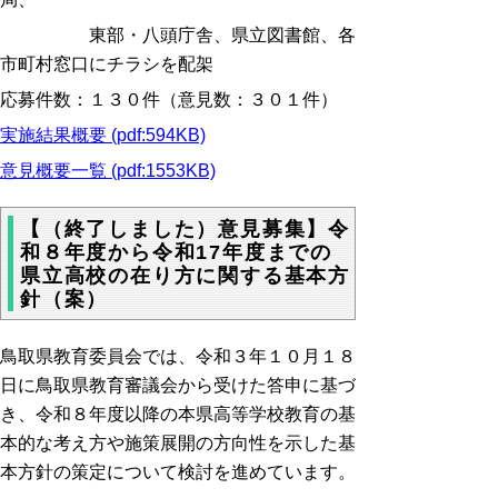
東部・八頭庁舎、県立図書館、各
市町村窓口にチラシを配架
応募件数：１３０件（意見数：３０１件）
実施結果概要 (pdf:594KB)
意見概要一覧 (pdf:1553KB)
【（終了しました）意見募集】令
和８年度から令和17年度までの
県立高校の在り方に関する基本方
針（案）
鳥取県教育委員会では、令和３年１０月１８
日に鳥取県教育審議会から受けた答申に基づ
き、令和８年度以降の本県高等学校教育の基
本的な考え方や施策展開の方向性を示した基
本方針の策定について検討を進めています。