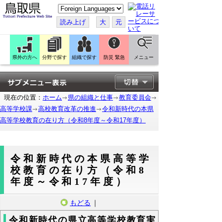
こ
の
ペ
読み上げ
大
元
ー
ジ
を
翻
訳
県外の方へ
分野で探す
組織で探す
防災 緊急
メニュー
す
る
現在の位置：
ホーム
県の組織と仕事
教育委員会
高等学校課
高校教育改革の推進
令和新時代の本県
高等学校教育の在り方（令和8年度～令和17年度）
令和新時代の本県高等学
校教育の在り方（令和8
年度～令和17年度）
もどる
｜
令和新時代の県立高等学校教育実