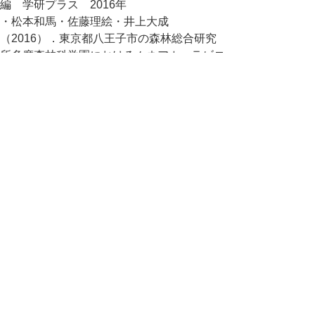
編 学研プラス 2016年
・松本和馬・佐藤理絵・井上大成
（2016）．東京都八王子市の森林総合研究
所多摩森林科学園におけるムネアカハラビロ
カマキリの侵入定着とハラビロカマキリの衰
退. 環動昆第27巻第2号, 53-56
・松本和馬・佐藤理絵・井上大成・大谷英児
（2019）．森林総合研究所多摩森林科学園
の直翅類．森林総合研究所研究報告Vol18-
No.2, 219-230
・櫻井博・苅部治紀・加賀玲子（2018）．
ムネアカハラビロカマキリの非意図的導入事
例 －中国から輸入された竹箒に付着した卵
鞘－. 神奈川県立博物館研究報告（自然科
学）No.47, 67-71
中部総合事務所環境建築局 2025/10/21