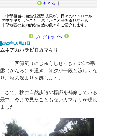
もどる
｜
中部担当の自然保護監視員が、日々のパトロール
の中で発見したこと、感じたこと等を綴りながら、
中部地区の魅力的な自然の数々をご紹介します。
ブログトップへ
2025年10月21日
ムネアカハラビロカマキリ
二十四節気（にじゅうしせっき）の1つ寒
露（かんろ）を過ぎ、朝夕が一段と涼しくな
り、秋の深まりを感じます。
さて、秋に自然歩道の標識を補修している
最中、今まで見たこともないカマキリが現れ
ました。