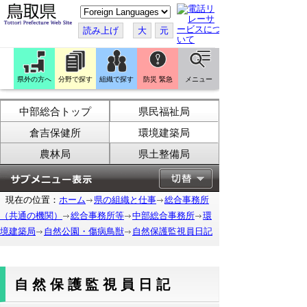
こ
の
ペ
読み上げ
大
元
ー
ジ
を
翻
訳
県外の方へ
分野で探す
組織で探す
防災 緊急
メニュー
す
る
中部総合トップ
県民福祉局
倉吉保健所
環境建築局
農林局
県土整備局
現在の位置：
ホーム
県の組織と仕事
総合事務所
（共通の機関）
総合事務所等
中部総合事務所
環
境建築局
自然公園・傷病鳥獣
自然保護監視員日記
自然保護監視員日記