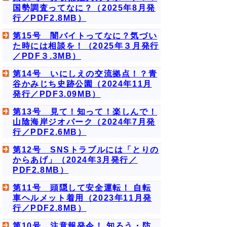
国勢調査ってなに？（2025年8月発
行／PDF2.8MB）
第15号 闇バイトってなに？気づい
た時には相談を！（2025年３月発行
／PDF３.3MB）
第14号 いにしえの交流拠点！？青
谷かみじち史跡公園（2024年11月
発行／PDF3.09MB）
第13号 見て！知って！楽しんで！
山陰海岸ジオパーク（2024年7月発
行／PDF2.6MB）
第12号 SNSトラブルには「とりの
からあげ」（2024年3月発行／
PDF2.8MB）
第11号 頭隠して安全運転！ 自転
車ヘルメット着用（2023年11月発
行／PDF2.8MB）
第10号 注意報発令！ 知ろう・防