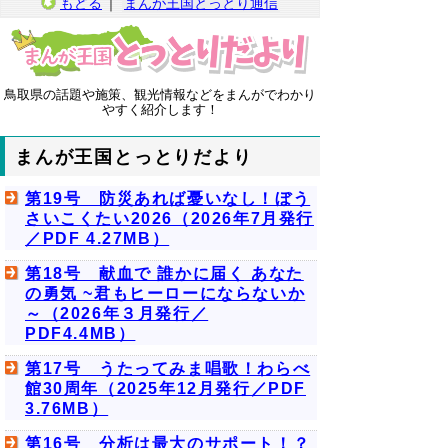
もどる
｜
まんが王国とっとり通信
鳥取県の話題や施策、観光情報などをまんがでわかり
やすく紹介します！
まんが王国とっとりだより
第19号 防災あれば憂いなし！ぼう
さいこくたい2026（2026年7月発行
／PDF 4.27MB）
第18号 献血で 誰かに届く あなた
の勇気 ~君もヒーローにならないか
～（2026年３月発行／
PDF4.4MB）
第17号 うたってみま唱歌！わらべ
館30周年（2025年12月発行／PDF
3.76MB）
第16号 分析は最大のサポート！？