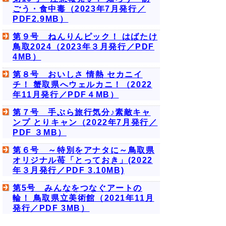
ごう・食中毒（2023年7月発行／
PDF2.9MB）
第９号 ねんりんピック！ はばたけ
鳥取2024（2023年３月発行／PDF
4MB）
第８号 おいしさ 情熱 セカニイ
チ！ 蟹取県へウェルカニ！（2022
年11月発行／PDF４MB）
第７号 手ぶら旅行気分♪素敵キャ
ンプ とりキャン（2022年7月発行／
PDF ３MB）
第６号 ～特別をアナタに～鳥取県
オリジナル苺「とっておき」(2022
年３月発行／PDF 3.10MB)
第5号 みんなをつなぐアートの
輪！ 鳥取県立美術館（2021年11月
発行／PDF 3MB）
第4号 祝！10周年！まんが王国と