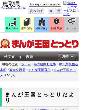
こ
の
ペ
読み上げ
大
元
ー
ジ
を
翻
訳
県外の方へ
分野で探す
組織で探す
防災 緊急
メニュー
す
る
現在の位置：
ホーム
県の組織と仕事
輝く鳥取創造
本部
観光交流局
まんが王国官房
まんが王国とっ
とりだより
まんが王国とっとりだよ
り