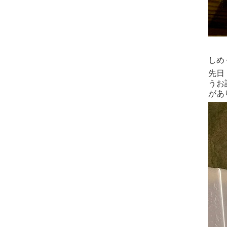
しめ
先日
うお
があ