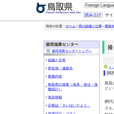
こ
の
ペ
ー
読み上げ
サイ
ジ
を
翻
現在の位置：
ホーム
県の組織と仕事
農林
訳
す
る
栽培漁業センター
栽培漁業センタートップへ
組織と沿革
ト
所在地・連絡先
20
業務内容
鳥取
鳥取県の漁業（漁具・漁法・漁
とい
獲統計）
海況情報
網代
広報誌「さいばいだより」
スル
市場日記・コラム