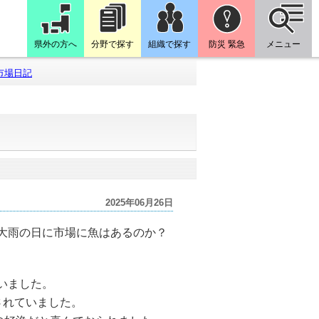
県外の方へ
分野で探す
組織で探す
防災 緊急
メニュー
市場日記
2025年06月26日
大雨の日に市場に魚はあるのか？
いました。
されていました。