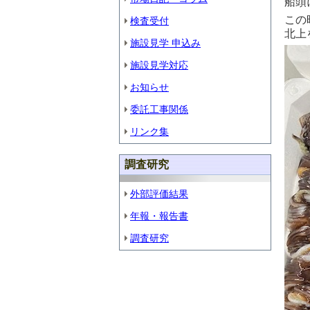
船頭
この
検査受付
北上
施設見学 申込み
施設見学対応
お知らせ
委託工事関係
リンク集
調査研究
外部評価結果
年報・報告書
調査研究