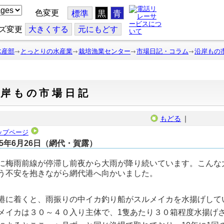
色変更
標準
黒
青
ズ変更
大
きくする
元
にもどす
水産部
とっとりの水産業
栽培漁業センター
市場日記・コラム
沿岸もの
沿岸もの市場日記
もどる
｜
ップページ
25年6月26日（網代・賀露）
に梅雨前線が停滞し前夜から大雨が降り続いています。こんな
う不安を抱きながら網代港へ向かいました。
港に着くと、雨振りの中イカ釣り船がスルメイカを水揚げして
メイカは３０～４０入り主体で、1隻あたり３０箱程度水揚げ