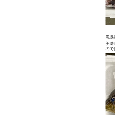
漁協
美味
ので