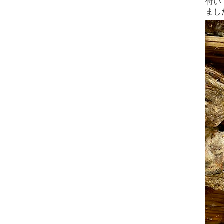
付い
まし