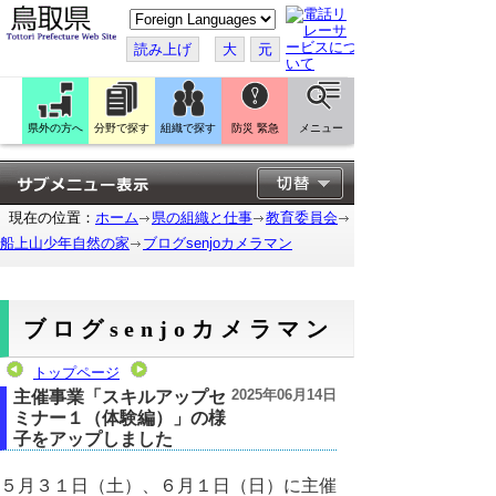
こ
の
ペ
読み上げ
大
元
ー
ジ
を
翻
訳
県外の方へ
分野で探す
組織で探す
防災 緊急
メニュー
す
る
現在の位置：
ホーム
県の組織と仕事
教育委員会
船上山少年自然の家
ブログsenjoカメラマン
ブログsenjoカメラマン
トップページ
2025年06月14日
主催事業「スキルアップセ
ミナー１（体験編）」の様
子をアップしました
５月３１日（土）、６月１日（日）に主催