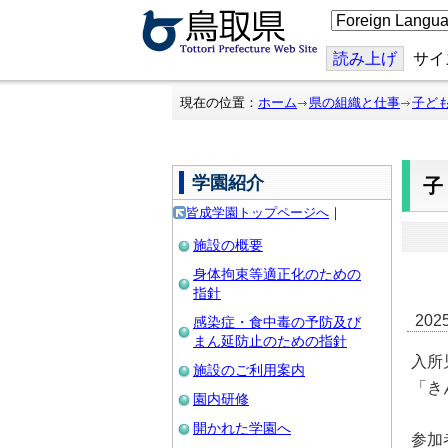
こ
の
ペ
ー
読み上げ
サイ
ジ
を
翻
現在の位置：
ホーム
県の組織と仕事
子ど
訳
す
る
学園紹介
皆成学園トップページへ
｜
施設の概要
身体拘束等適正化のための
指針
20
感染症・食中毒の予防及び
まん延防止のための指針
入所
施設のご利用案内
「き
園内研修
開かれた学園へ
参加