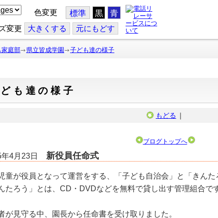
色変更
標準
黒
青
ズ変更
大
きくする
元
にもどす
も家庭部
県立皆成学園
子ども達の様子
子ども達の様子
もどる
｜
ブログトップへ
新役員任命式
25年4月23日
児童が役員となって運営をする、「子ども自治会」と「きんた
んたろう」とは、CD・DVDなどを無料で貸し出す管理組合で
者が見守る中、園長から任命書を受け取りました。