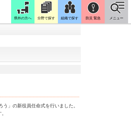
県外の方へ
分野で探す
組織で探す
防災 緊急
メニュー
ろう」の新役員任命式を行いました。
す。