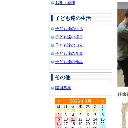
お礼・感謝
子ども達の生活
子ども達の生活
子ども達の様子
子ども達の自立
子ども達の食事
子ども達の作品
その他
職員募集
任命
<
2026年8月
>
日
月
火
水
木
金
土
26
27
28
29
30
31
1
2
3
4
5
6
7
8
10
11
12
13
14
15
9
17
18
19
20
21
22
16