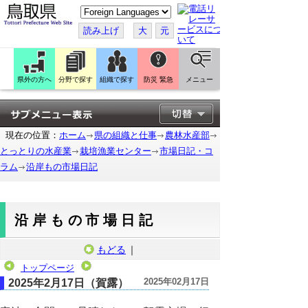
こ
の
ペ
読み上げ
大
元
ー
ジ
を
翻
訳
県外の方へ
分野で探す
組織で探す
防災 緊急
メニュー
す
る
現在の位置：
ホーム
県の組織と仕事
農林水産部
とっとりの水産業
栽培漁業センター
市場日記・コ
ラム
沿岸もの市場日記
沿岸もの市場日記
もどる
｜
トップページ
2025年02月17日
2025年2月17日（賀露）