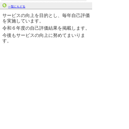
一覧にもどる
サービスの向上を目的とし、毎年自己評価
を実施しています。
令和６年度の自己評価結果を掲載します。
今後もサービスの向上に努めてまいりま
す。
自己評価統括表(pdf:361KB)
事業所による自己評価(pdf:691KB)
ご利用者様による評価(pdf:407KB)
連絡先・お問い合わせ先
〒682-0854 倉吉市みどり町3564-1
鳥取県立皆成学園 育成課 末次・大橋
電話 0858-22-7188 ファクシミリ
0858-22-7189