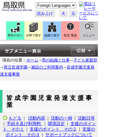
こ
の
ペ
読み上げ
大
元
ー
ジ
を
翻
訳
県外の方へ
分野で探す
組織で探す
防災 緊急
メニュー
す
る
現在の位置：
ホーム
県の組織と仕事
子ども家庭部
県立皆成学園
施設のご利用案内
皆成学園児童発
達支援事業
皆成学園児童発達支援事
業
もどる
｜
活動内容
｜
活動の一例
｜
活動日等
｜
手続き及び利用料
｜
環境設定
｜
支援のポイン
ト その１
｜
支援のポイント その２
｜
支援の
ポイント その３
｜
サポートブックについて