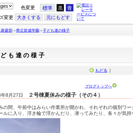
色変更
標準
黒
青
ズ変更
大
きくする
元
にもどす
も家庭部
県立皆成学園
子ども達の様子
子ども達の様子
もどる
｜
ブログトップへ
２号棟夏休みの様子（その４）
24年8月27日
みの間、午前中はみらい作業所が開かれ、それぞれの個別ワー
ールに入り、浮き輪で浮かんだり、潜ってみたり、各々が気持