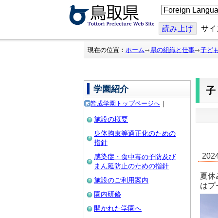
こ
の
ペ
ー
読み上げ
サイ
ジ
を
翻
現在の位置：
ホーム
県の組織と仕事
子ど
訳
す
る
学園紹介
皆成学園トップページへ
｜
施設の概要
身体拘束等適正化のための
指針
20
感染症・食中毒の予防及び
まん延防止のための指針
夏休
施設のご利用案内
はプ
園内研修
開かれた学園へ