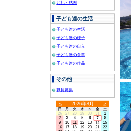
お礼・感謝
子ども達の生活
子ども達の生活
子ども達の様子
子ども達の自立
子ども達の食事
子ども達の作品
その他
職員募集
<
2026年8月
>
日
月
火
水
木
金
土
26
27
28
29
30
31
1
2
3
4
5
6
8
7
9
10
11
12
13
15
14
16
17
18
19
20
21
22