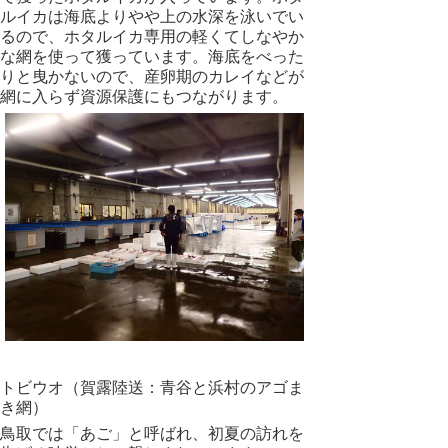
ルイカは海底よりやや上の水深を泳いでい
るので、ホタルイカ専用の軽くてしなやか
な網を使って獲っています。海底をべった
りと曳かないので、産卵期のカレイなどが
網に入らず資源保護にもつながります。
トビウオ（賀露陸送：青谷と浜村のアゴま
き網）
鳥取では「あご」と呼ばれ、初夏の訪れを