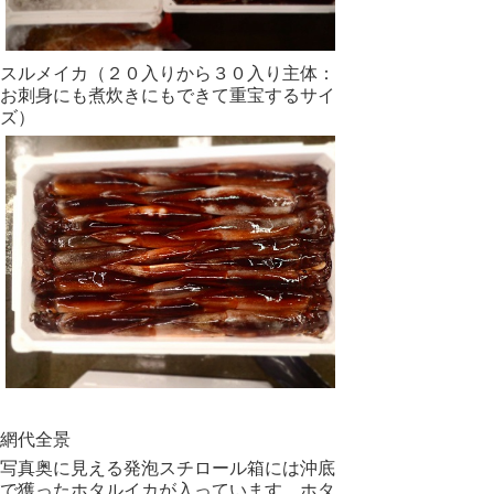
スルメイカ（２０入りから３０入り主体：
お刺身にも煮炊きにもできて重宝するサイ
ズ）
網代全景
写真奥に見える発泡スチロール箱には沖底
で獲ったホタルイカが入っています。ホタ