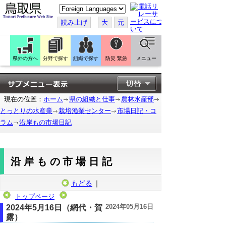
こ
の
ペ
読み上げ
大
元
ー
ジ
を
翻
訳
県外の方へ
分野で探す
組織で探す
防災 緊急
メニュー
す
る
現在の位置：
ホーム
県の組織と仕事
農林水産部
とっとりの水産業
栽培漁業センター
市場日記・コ
ラム
沿岸もの市場日記
沿岸もの市場日記
もどる
｜
トップページ
2024年05月16日
2024年5月16日（網代・賀
露）