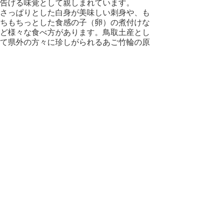
告げる味覚として親しまれています。
さっぱりとした白身が美味しい刺身や、も
ちもちっとした食感の子（卵）の煮付けな
ど様々な食べ方があります。鳥取土産とし
て県外の方々に珍しがられるあご竹輪の原
料としても使われる大切な魚です。
鳥取では120年前にトビウオを網で獲り始
めましたが（
漁法説明のリンク
）、近年こ
の漁業をする人が減ってしまいました。操
業に人手がかかるのが一因なのですが、青
谷はなんとか人を集めて３人で、浜村では
漁法を改良して１人で操業を続けておられ
ます。