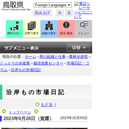
こ
の
ペ
読み上げ
大
元
ー
ジ
を
翻
訳
県外の方へ
分野で探す
組織で探す
防災 緊急
メニュー
す
る
現在の位置：
ホーム
県の組織と仕事
農林水産部
とっとりの水産業
栽培漁業センター
市場日記・コ
ラム
沿岸もの市場日記
沿岸もの市場日記
もどる
｜
トップページ
2023年10月04日
2023年9月28日（賀露）