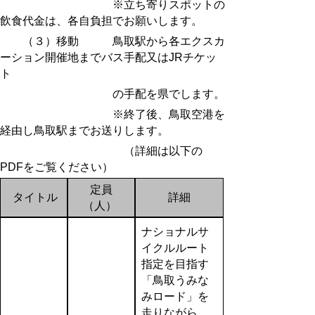
※立ち寄りスポットの
飲食代金は、各自負担でお願い
しま
す。
（３）移動 鳥取駅から各エクスカ
ーション開催地までバス手配又はJRチケッ
ト
の手配を県でします。
※終了後、鳥取空港を
経由し鳥取駅までお送りします。
（詳細は以下の
PDFをご覧ください）
定員
タイトル
詳細
（人）
ナショナルサ
イクルルート
指定を目指す
「鳥取うみな
みロード」を
走りながら、