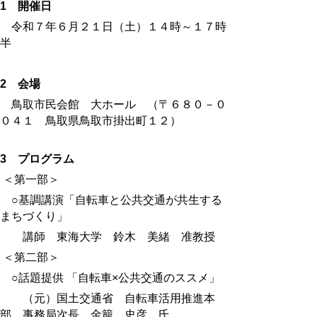
1 開催日
令和７年６月２１日（土）１４時～１７時
半
2
会場
鳥取市民会館 大ホール （〒６８０－０
０４１ 鳥取県鳥取市掛出町１２）
3
プログラム
＜第一部＞
○基調講演「自転車と公共交通が共生する
まちづくり」
講師 東海大学 鈴木 美緒 准教授
＜第二部＞
○話題提供
「自転車×公共交通のススメ」
（元）国土交通省 自転車活用推進本
部 事務局次長 金籠 史彦 氏