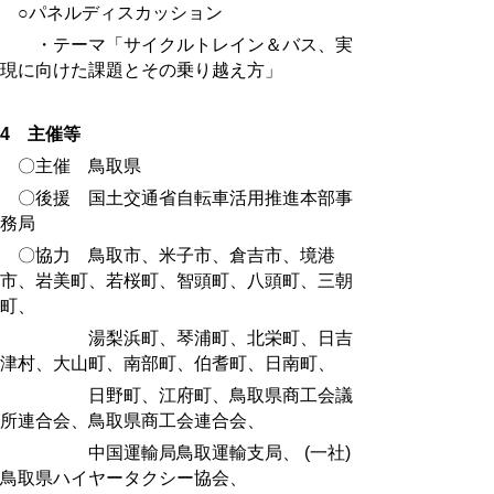
○パネルディスカッション
・
テーマ「サイクルトレイン＆バス、実
現に向けた課題とその乗り越え方」
4 主催等
〇主催 鳥取県
〇後援 国土交通省自転車活用推進本部事
務局
〇協力
鳥取市、米子市、倉吉市、境港
市、岩美町、若桜町、智頭町、八頭町、三朝
町、
湯梨浜町、琴浦町、北栄町、日吉
津村、大山町、南部町、伯耆町、日南町、
日野町、江府町、鳥取県商工会議
所連合会、鳥取県商工会連合会、
中国運輸局鳥
取運輸支局、
(一社)
鳥取県ハイヤータクシー協会、