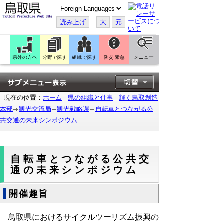
こ
の
ペ
読み上げ
大
元
ー
ジ
を
翻
訳
県外の方へ
分野で探す
組織で探す
防災 緊急
メニュー
す
る
現在の位置：
ホーム
県の組織と仕事
輝く鳥取創造
本部
観光交流局
観光戦略課
自転車とつながる公
共交通の未来シンポジウム
自転車とつながる公共交
通の未来シンポジウム
開催趣旨
鳥取県におけるサイクルツーリズム振興の