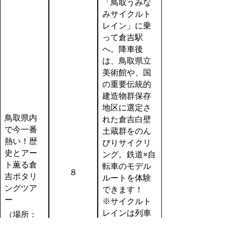
「鳥取うみな
みサイクルト
レイン」に乗
って倉吉駅
へ。
降車後
は、鳥取県立
美術館や、国
の重要伝統的
建造物群保存
地区に選定さ
鳥取県内
れた倉吉白壁
で今一番
土蔵群をのん
熱い！歴
びりサイクリ
史とアー
ング。鉄道×自
ト薫る倉
転車のモデル
８
吉ポタリ
ルートを体験
ングツア
できます！
ー
※サイクルト
レインは列車
（場所：
等の視察の
倉吉市）