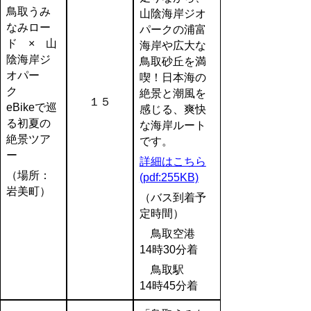
鳥取うみ
山陰海岸ジオ
なみロー
パーク
の浦富
ド × 山
海岸や広大な
陰海岸ジ
鳥取砂丘を満
オパー
喫！
日本海の
ク
絶景と潮風を
１５
eBikeで巡
感じる、爽快
る初夏の
な海岸ルート
絶景ツア
です。
ー
詳細はこちら
（場所：
(pdf:255KB)
岩美町）
（バス到着予
定時間）
鳥取空港
14時30分着
鳥取駅
14時45分着